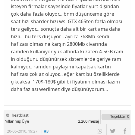
isteyen firmalar sayesinde fiyatlar yurt dışından
çok daha fazla oluyor... bnm düşünceme göre
saat hızı sharder hızı ws. GTX 465ten fazla olması
ters geliyor... sonuçta daha alt bir kart ama daha
hızlı... bu ters düşüyor... ayrıca 768Mb kendi
hafızası olmasına karşın 2800Mb civarında
ramden kullanıyor yük altında ki zaten 4-5GB ram
in olduğunu düşünürsek sistemlerde geriye ram
kalmıyor.. ramden paylaşımı kapatsak kartın
hafızası çok az oluyor... eğer kart bu özelliklerde
çıkcaksa 170$-180$ gibi bi fiyatının olması lazım
daha fazlası werilmez diye düşünüyorum...
heatblast
Teşekkür
: 0
Yıllanmış Üye
2,260
mesaj
20-06-2010
,
19:27
|
#3