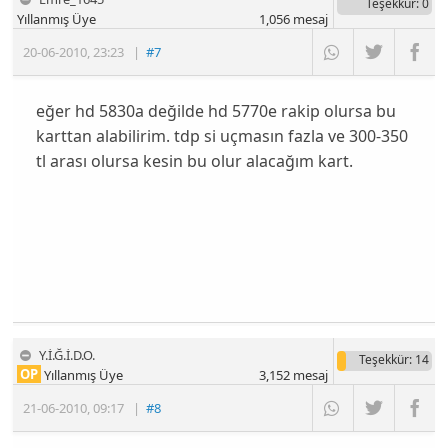
Teşekkür
: 0
Yıllanmış Üye
1,056
mesaj
20-06-2010
,
23:23
|
#7
eğer hd 5830a değilde hd 5770e rakip olursa bu
karttan alabilirim. tdp si uçmasın fazla ve 300-350
tl arası olursa kesin bu olur alacağım kart.
Y.İ.Ğ.İ.D.O.
Teşekkür
: 14
OP
Yıllanmış Üye
3,152
mesaj
21-06-2010
,
09:17
|
#8