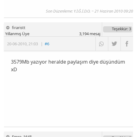
Son Düzenleme: Y.İ.Ğ.İ.D.O. ~ 21 Haziran 2010 09:20
firaristt
Teşekkür
: 3
Yıllanmış Üye
3,194
mesaj
20-06-2010
,
21:03
|
#6
3579Mb yazıyor heralde paylaşım diye düşündüm
xD
Emre_1645