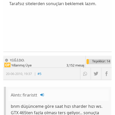
Tarafsız sitelerden sonuçları beklemek lazım.
Y.İ.Ğ.İ.D.O.
Teşekkür
: 14
OP
Yıllanmış Üye
3,152
mesaj
20-06-2010
,
19:37
|
#5
Alıntı:
firaristt
bnm düşünceme göre saat hızı sharder hızı ws.
GTX 465ten fazla olması ters geliyor... sonuçta