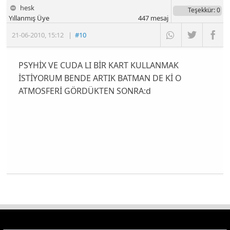
hesk
Teşekkür
: 0
Yıllanmış Üye
447
mesaj
21-06-2010
,
15:12
|
#10
PSYHİX VE CUDA LI BİR KART KULLANMAK
İSTİYORUM BENDE ARTIK BATMAN DE Kİ O
ATMOSFERİ GÖRDÜKTEN SONRA:d