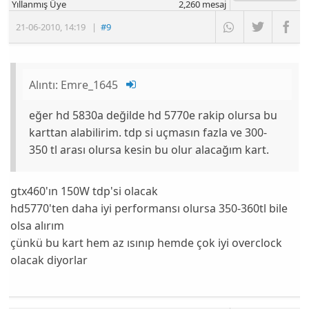
Yıllanmış Üye
2,260
mesaj
21-06-2010
,
14:19
|
#9
Alıntı:
Emre_1645
eğer hd 5830a değilde hd 5770e rakip olursa bu
karttan alabilirim. tdp si uçmasın fazla ve 300-
350 tl arası olursa kesin bu olur alacağım kart.
gtx460'ın 150W tdp'si olacak
hd5770'ten daha iyi performansı olursa 350-360tl bile
olsa alırım
çünkü bu kart hem az ısınıp hemde çok iyi overclock
olacak diyorlar