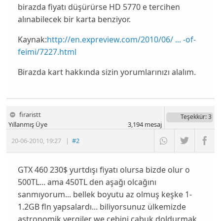
birazda fiyatı düşürürse HD 5770 e tercihen
alınabilecek bir karta benziyor.
Kaynak:
http://en.expreview.com/2010/06/ ... -of-
feimi/7227.html
Birazda kart hakkında sizin yorumlarınızı alalım.
firaristt
Teşekkür
: 3
Yıllanmış Üye
3,194
mesaj
20-06-2010
,
19:27
|
#2
GTX 460 230$ yurtdışı fiyatı olursa bizde olur o
500TL... ama 450TL den aşağı olcağını
sanmıyorum... bellek boyutu az olmuş keşke 1-
1.2GB fln yapsalardı... biliyorsunuz ülkemizde
astronomik vergiler we cebini çabuk doldurmak