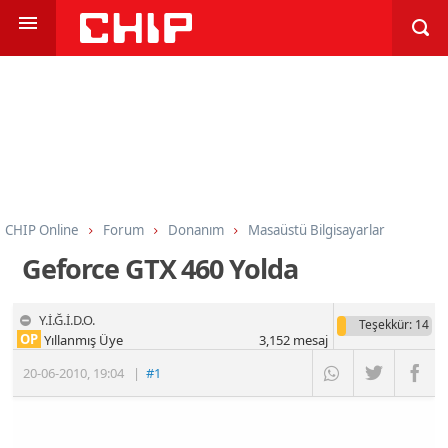
CHIP Online
Forum
Donanım
Masaüstü Bilgisayarlar
Geforce GTX 460 Yolda
Y.İ.Ğ.İ.D.O.
Teşekkür
: 14
OP
Yıllanmış Üye
3,152
mesaj
20-06-2010
,
19:04
|
#1