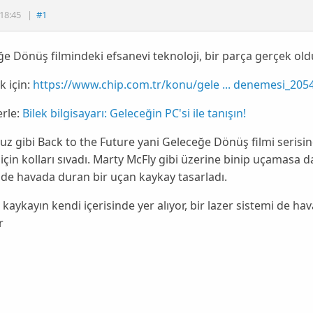
18:45
|
#1
e Dönüş filmindeki efsanevi teknoloji, bir parça gerçek oldu
 için:
https://www.chip.com.tr/konu/gele ... denemesi_205
rle:
Bilek bilgisayarı: Geleceğin PC'si ile tanışın!
z gibi
Back to the Future
yani Geleceğe Dönüş filmi serisin
için kolları sıvadı.
Marty McFly
gibi üzerine binip uçamasa d
de havada duran bir uçan kaykay tasarladı.
, kaykayın kendi
içerisinde
yer alıyor, bir lazer sistemi de
ha
r