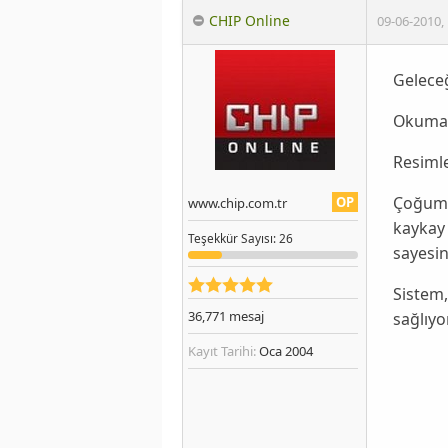
CHIP Online
09-06-2010
,
Geleceğ
Okumak
Resimle
Çoğumu
OP
www.chip.com.tr
kaykay 
Teşekkür
Sayısı
: 26
sayesin
Sistem
36,771
mesaj
sağlıyo
Kayıt Tarihi:
Oca 2004