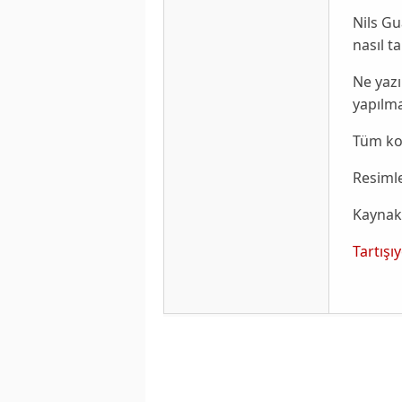
Nils G
nasıl t
Ne yazı
yapılma
Tüm ko
Resimle
Kaynak
Tartışı