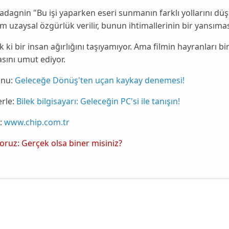
uadagnin
"Bu işi yaparken eseri sunmanın farklı yollarını d
am uzaysal özgürlük verilir, bunun ihtimallerinin bir yansımas
k ki bir insan ağırlığını taşıyamıyor. Ama filmin hayranları
bi
sını umut ediyor.
nu:
Geleceğe Dönüş'ten uçan kaykay denemesi!
rle:
Bilek bilgisayarı: Geleceğin PC'si ile tanışın!
:
www.chip.com.tr
yoruz: Gerçek olsa biner misiniz?