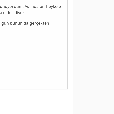
üşünüyordum. Aslında bir heykele
ı oldu" diyor.
r gün
bunun da gerçekten