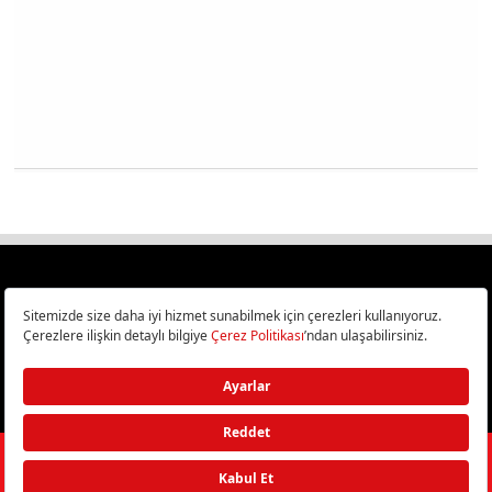
Türkiye
Cep Telefonu İncelemeleri,
Bilişim ve Teknoloji Haberleri CHIP Online’da!
©
2026
Doğan Burda Dergi Yayıncılık ve Pazarlama A.Ş.
/ Tüm hakları
saklıdır.