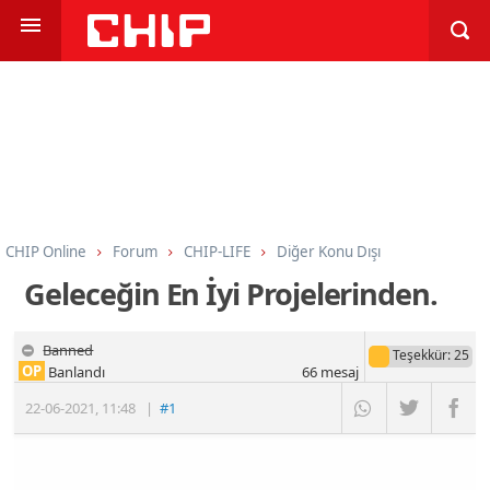
CHIP Online
Forum
CHIP-LIFE
Diğer Konu Dışı
Geleceğin En İyi Projelerinden.
Banned
Teşekkür
: 25
OP
Banlandı
66
mesaj
22-06-2021
,
11:48
|
#1