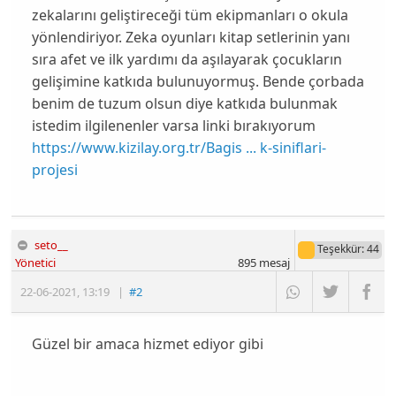
zekalarını geliştireceği tüm ekipmanları o okula
yönlendiriyor. Zeka oyunları kitap setlerinin yanı
sıra afet ve ilk yardımı da aşılayarak çocukların
gelişimine katkıda bulunuyormuş. Bende çorbada
benim de tuzum olsun diye katkıda bulunmak
istedim ilgilenenler varsa linki bırakıyorum
https://www.kizilay.org.tr/Bagis ... k-siniflari-
projesi
seto__
Teşekkür
: 44
Yönetici
895
mesaj
22-06-2021
,
13:19
|
#2
Güzel bir amaca hizmet ediyor gibi