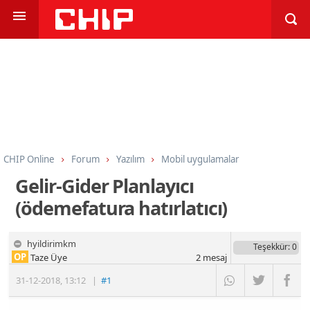
CHIP Online
Forum
Yazılım
Mobil uygulamalar
Gelir-Gider Planlayıcı
(ödemefatura hatırlatıcı)
hyildirimkm
Teşekkür
: 0
OP
Taze Üye
2
mesaj
31-12-2018
,
13:12
|
#1