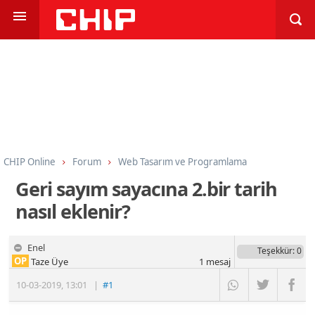
CHIP Online
Forum
Web Tasarım ve Programlama
Programlama
HTML CSS ve Javascript
Geri sayım sayacına 2.bir tarih
nasıl eklenir?
Enel
Teşekkür
: 0
OP
Taze Üye
1
mesaj
10-03-2019
,
13:01
|
#1