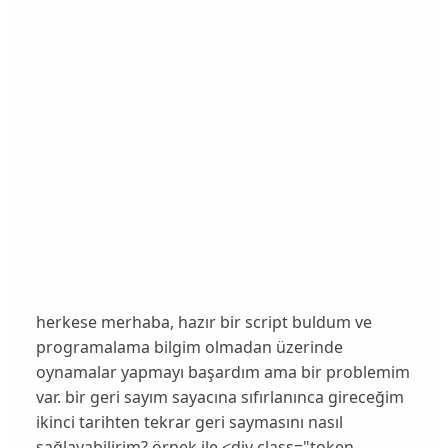
herkese merhaba, hazır bir script buldum ve
programalama bilgim olmadan üzerinde
oynamalar yapmayı başardım ama bir problemim
var. bir geri sayım sayacına sıfırlanınca gireceğim
ikinci tarihten tekrar geri saymasını nasıl
sağlayabilirim? örnek ile <div class="token-