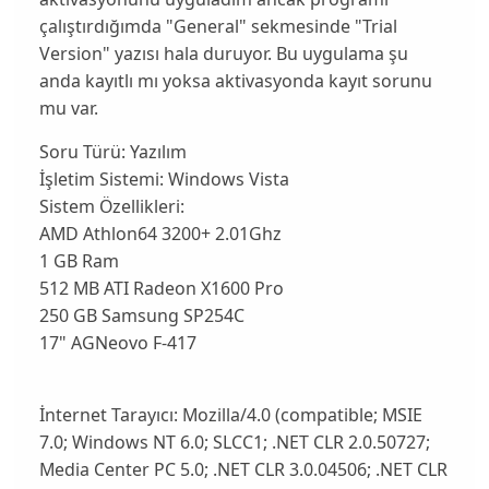
çalıştırdığımda "General" sekmesinde "Trial
Version" yazısı hala duruyor. Bu uygulama şu
anda kayıtlı mı yoksa aktivasyonda kayıt sorunu
mu var.
Soru Türü:
Yazılım
İşletim Sistemi:
Windows Vista
Sistem Özellikleri:
AMD Athlon64 3200+ 2.01Ghz
1 GB Ram
512 MB ATI Radeon X1600 Pro
250 GB Samsung SP254C
17" AGNeovo F-417
İnternet Tarayıcı:
Mozilla/4.0 (compatible; MSIE
7.0; Windows NT 6.0; SLCC1; .NET CLR 2.0.50727;
Media Center PC 5.0; .NET CLR 3.0.04506; .NET CLR