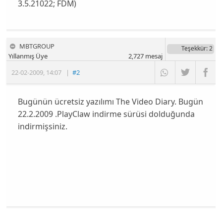
3.5.21022; FDM)
MBTGROUP
Teşekkür
: 2
Yıllanmış Üye
2,727
mesaj
22-02-2009
,
14:07
|
#2
Bugünün ücretsiz yazılımı The Video Diary. Bugün
22.2.2009 .PlayClaw indirme sürüsi dolduğunda
indirmişsiniz.