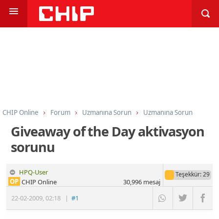
CHIP Online
Forum
Uzmanına Sorun
Uzmanına Sorun
Giveaway of the Day aktivasyon
sorunu
HPQ-User
Teşekkür
: 29
OP
CHIP Online
30,996
mesaj
22-02-2009
,
02:18
|
#1