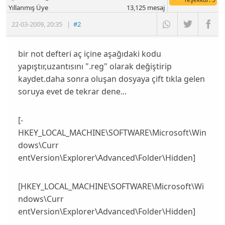
Yıllanmış Üye
13,125
mesaj
22-03-2009
,
20:35
|
#2
bir not defteri aç içine aşağıdaki kodu
yapıştır,uzantısını ".reg" olarak değiştirip
kaydet.daha sonra oluşan dosyaya çift tıkla gelen
soruya evet de tekrar dene...
[-
HKEY_LOCAL_MACHINE\SOFTWARE\Microsoft\Win
dows\Curr
entVersion\Explorer\Advanced\Folder\Hidden]
[HKEY_LOCAL_MACHINE\SOFTWARE\Microsoft\Wi
ndows\Curr
entVersion\Explorer\Advanced\Folder\Hidden]