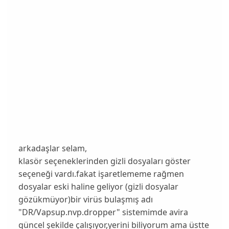
arkadaşlar selam,
klasör seçeneklerinden gizli dosyaları göster
seçeneği vardı.fakat işaretlememe rağmen
dosyalar eski haline geliyor (gizli dosyalar
gözükmüyor)bir virüs bulaşmış adı
"DR/Vapsup.nvp.dropper" sistemimde avira
güncel şekilde çalışıyor,yerini biliyorum ama üstte