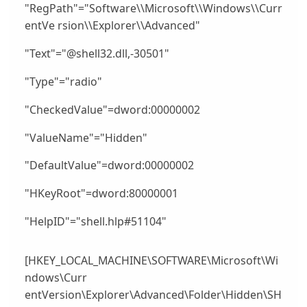
"RegPath"="Software\\Microsoft\\Windows\\Curr
entVe rsion\\Explorer\\Advanced"
"Text"="@shell32.dll,-30501"
"Type"="radio"
"CheckedValue"=dword:00000002
"ValueName"="Hidden"
"DefaultValue"=dword:00000002
"HKeyRoot"=dword:80000001
"HelpID"="shell.hlp#51104"
[HKEY_LOCAL_MACHINE\SOFTWARE\Microsoft\Wi
ndows\Curr
entVersion\Explorer\Advanced\Folder\Hidden\SH