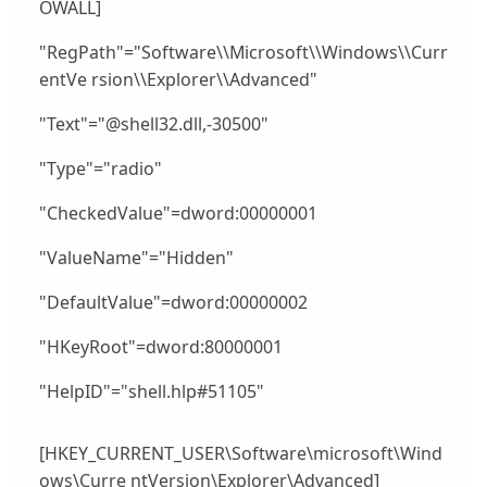
OWALL]
"RegPath"="Software\\Microsoft\\Windows\\Curr
entVe rsion\\Explorer\\Advanced"
"Text"="@shell32.dll,-30500"
"Type"="radio"
"CheckedValue"=dword:00000001
"ValueName"="Hidden"
"DefaultValue"=dword:00000002
"HKeyRoot"=dword:80000001
"HelpID"="shell.hlp#51105"
[HKEY_CURRENT_USER\Software\microsoft\Wind
ows\Curre ntVersion\Explorer\Advanced]