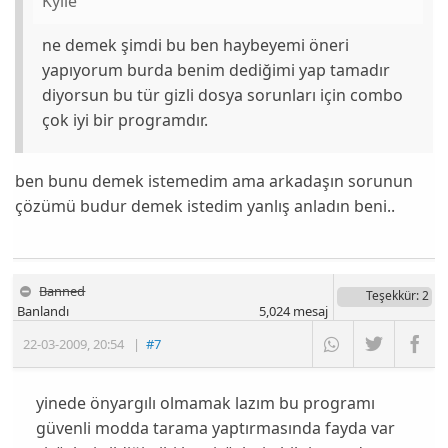
Kylie
ne demek şimdi bu ben haybeyemi öneri
yapıyorum burda benim dediğimi yap tamadır
diyorsun bu tür gizli dosya sorunları için combo
çok iyi bir programdır.
ben bunu demek istemedim ama arkadaşın sorunun
çözümü budur demek istedim yanlış anladın beni..
Banned
Teşekkür
: 2
Banlandı
5,024
mesaj
22-03-2009
,
20:54
|
#7
yinede önyargılı olmamak lazım bu programı
güvenli modda tarama yaptırmasında fayda var