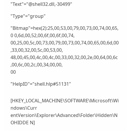
"Text"="@shell32.dll,-30499"
"Type"="group"
"Bitmap"=hex(2):25,00,53,00,79,00,73,00,74,00,65,
0 0,6d,00,52,00,6f,00,6f,00,74,
00,25,00,5c,00,73,00,79,00,73,00,74,00,65,00,6d,00
,33,00,32,00,5c,00,53,00,
48,00,45,00,4c,00,4c,00,33,00,32,00,2e,00,64,00,6c
,00,6c,00,2c,00,34,00,00,
00
"HelpID"="shell.hlp#51131"
[HKEY_LOCAL_MACHINE\SOFTWARE\Microsoft\Wi
ndows\Curr
entVersion\Explorer\Advanced\Folder\Hidden\N
OHIDDE N]