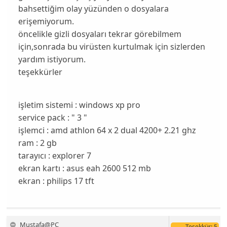
bahsettiğim olay yüzünden o dosyalara
erişemiyorum.
öncelikle gizli dosyaları tekrar görebilmem
için,sonrada bu virüsten kurtulmak için sizlerden
yardım istiyorum.
teşekkürler
işletim sistemi : windows xp pro
service pack : " 3 "
işlemci : amd athlon 64 x 2 dual 4200+ 2.21 ghz
ram : 2 gb
tarayıcı : explorer 7
ekran kartı : asus eah 2600 512 mb
ekran : philips 17 tft
Mustafa@PC
Teşekkür
: 5