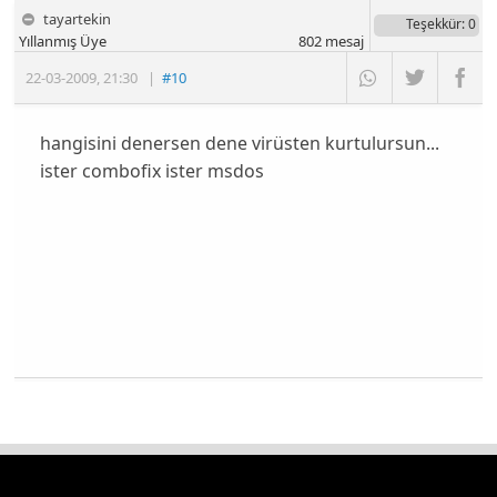
tayartekin
Teşekkür
: 0
Yıllanmış Üye
802
mesaj
22-03-2009
,
21:30
|
#10
hangisini denersen dene virüsten kurtulursun...
ister combofix ister msdos