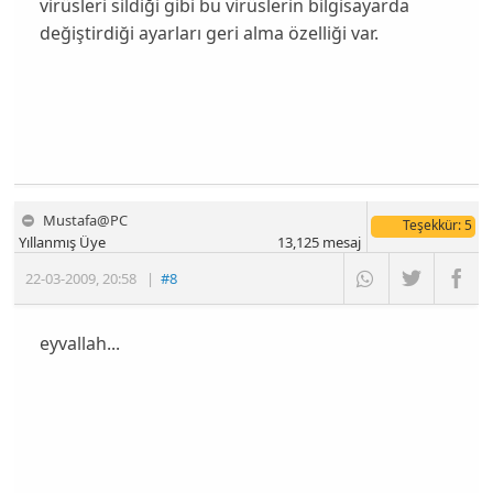
virüsleri sildiği gibi bu virüslerin bilgisayarda
değiştirdiği ayarları geri alma özelliği var.
Mustafa@PC
Teşekkür
: 5
Yıllanmış Üye
13,125
mesaj
22-03-2009
,
20:58
|
#8
eyvallah...