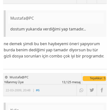
Mustafa@PC
dostum yukarıda verdiğimi yap tamadır...
ne demek şimdi bu ben haybeyemi öneri yapıyorum
burda benim dediğimi yap tamadır diyorsun bu tür
gizli dosya sorunları için combo çok iyi bir programdır.
Mustafa@PC
Teşekkür
: 5
Yıllanmış Üye
13,125
mesaj
22-03-2009
,
20:48
|
#6