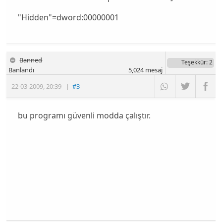
"Hidden"=dword:00000001
Banned
Teşekkür
: 2
Banlandı
5,024
mesaj
22-03-2009
,
20:39
|
#3
bu programı güvenli modda çalıştır.