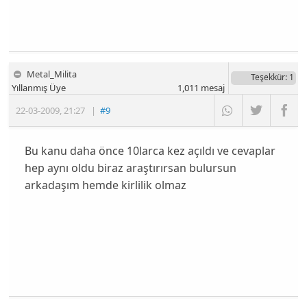
Metal_Milita
Teşekkür
: 1
Yıllanmış Üye
1,011
mesaj
22-03-2009
,
21:27
|
#9
Bu kanu daha önce 10larca kez açıldı ve cevaplar
hep aynı oldu biraz araştırırsan bulursun
arkadaşım hemde kirlilik olmaz