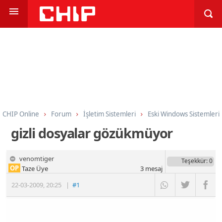
CHIP Online
Forum
İşletim Sistemleri
Eski Windows Sistemleri
gizli dosyalar gözükmüyor
venomtiger
Teşekkür
: 0
OP
Taze Üye
3
mesaj
22-03-2009
,
20:25
|
#1