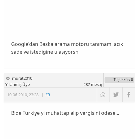
Google'dan Baska arama motoru tanımam. acık
sade ve istedigine ulaşıyorsn
murat2010
Teşekkür
: 0
Yıllanmış Üye
287
mesaj
10-06-2010
,
23:28
|
#3
Bide Türkiye yi muhattap alıp vergisini ödese...