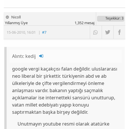
Nicoll
Teşekkür
: 3
Yıllanmış Üye
1,352
mesaj
15-06-2010
,
16:01
|
#7
Alıntı:
kedij
google vergi kaçakçısı falan değildir. uluslararası
neo liberal bir şirkettir. türkiyenin abd ve ab
ülkeleriyle de çifte vergilendirmeyi önleme
anlaşması vardır. bakanın yaptığı saçmalık
açıklamalar ise internetteki sansürü unutturup,
vatan millet edebiyatı yapıp konuyu
saptırmaktan başka birşey değildir.
Unutmayın youtube resmi olarak atatürke