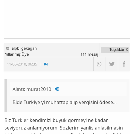
alpbilgekagan
Teşekkür
: 0
Yıllanmış Üye
111
mesaj
11-06-2010
,
06:35
|
#4
Alıntı:
murat2010
Bide Türkiye yi muhattap alıp vergisini ödese...
Biz Turkler kendimizi buyuk gormeyi ne kadar
seviyoruz anlamiyorum. Sozlerim yanlis anlasilmasin