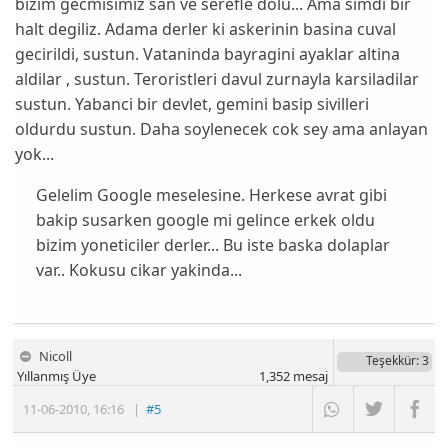
bizim gecmisimiz san ve serefle dolu... Ama simdi bir
halt degiliz. Adama derler ki askerinin basina cuval
gecirildi, sustun. Vataninda bayragini ayaklar altina
aldilar , sustun. Teroristleri davul zurnayla karsiladilar
sustun. Yabanci bir devlet, gemini basip sivilleri
oldurdu sustun. Daha soylenecek cok sey ama anlayan
yok...
Gelelim Google meselesine. Herkese avrat gibi
bakip susarken google mi gelince erkek oldu
bizim yoneticiler derler... Bu iste baska dolaplar
var.. Kokusu cikar yakinda...
Nicoll
Teşekkür
: 3
Yıllanmış Üye
1,352
mesaj
11-06-2010
,
16:16
|
#5