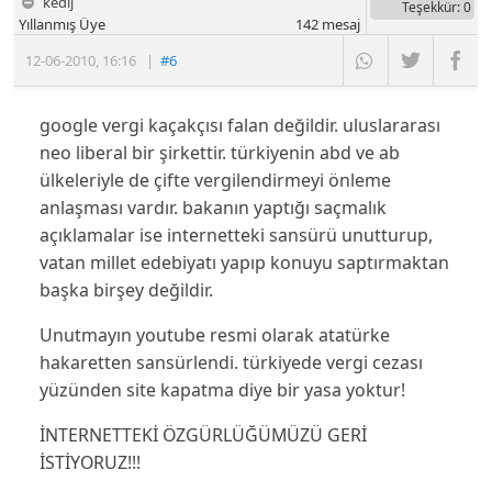
kedij
Teşekkür
: 0
Yıllanmış Üye
142
mesaj
12-06-2010
,
16:16
|
#6
google vergi kaçakçısı falan değildir. uluslararası
neo liberal bir şirkettir. türkiyenin abd ve ab
ülkeleriyle de çifte vergilendirmeyi önleme
anlaşması vardır. bakanın yaptığı saçmalık
açıklamalar ise internetteki sansürü unutturup,
vatan millet edebiyatı yapıp konuyu saptırmaktan
başka birşey değildir.
Unutmayın youtube resmi olarak atatürke
hakaretten sansürlendi. türkiyede vergi cezası
yüzünden site kapatma diye bir yasa yoktur!
İNTERNETTEKİ ÖZGÜRLÜĞÜMÜZÜ GERİ
İSTİYORUZ!!!