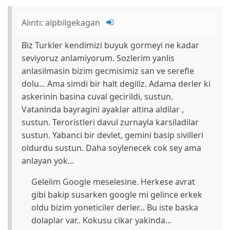
Alıntı:
alpbilgekagan
Biz Turkler kendimizi buyuk gormeyi ne kadar
seviyoruz anlamiyorum. Sozlerim yanlis
anlasilmasin bizim gecmisimiz san ve serefle
dolu... Ama simdi bir halt degiliz. Adama derler ki
askerinin basina cuval gecirildi, sustun.
Vataninda bayragini ayaklar altina aldilar ,
sustun. Teroristleri davul zurnayla karsiladilar
sustun. Yabanci bir devlet, gemini basip sivilleri
oldurdu sustun. Daha soylenecek cok sey ama
anlayan yok...
Gelelim Google meselesine. Herkese avrat
gibi bakip susarken google mi gelince erkek
oldu bizim yoneticiler derler... Bu iste baska
dolaplar var.. Kokusu cikar yakinda...