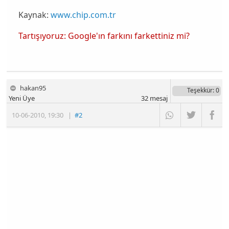
Kaynak:
www.chip.com.tr
Tartışıyoruz: Google'ın farkını farkettiniz mi?
hakan95
Teşekkür
: 0
Yeni Üye
32
mesaj
10-06-2010
,
19:30
|
#2