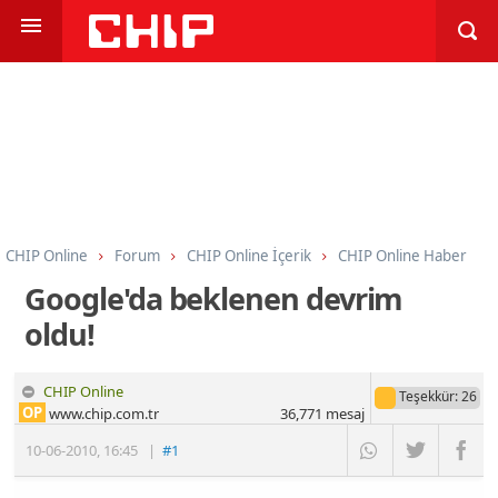
CHIP Online
Forum
CHIP Online İçerik
CHIP Online Haber
Google'da beklenen devrim
oldu!
CHIP Online
Teşekkür
: 26
OP
www.chip.com.tr
36,771
mesaj
10-06-2010
,
16:45
|
#1