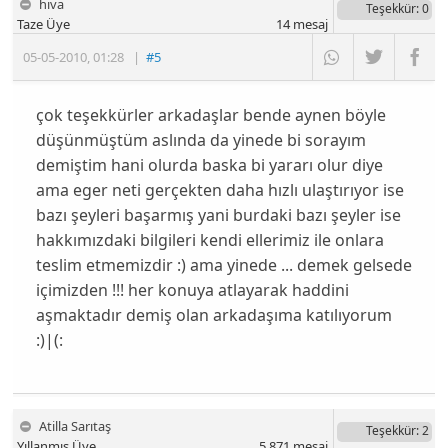
hiva
Teşekkür
: 0
Taze Üye
14
mesaj
05-05-2010
,
01:28
|
#5
çok teşekkürler arkadaşlar bende aynen böyle
düşünmüştüm aslında da yinede bi sorayım
demiştim hani olurda baska bi yararı olur diye
ama eger neti gerçekten daha hızlı ulaştırıyor ise
bazı şeyleri başarmış yani burdaki bazı şeyler ise
hakkımızdaki bilgileri kendi ellerimiz ile onlara
teslim etmemizdir :) ama yinede ... demek gelsede
içimizden !!! her konuya atlayarak haddini
aşmaktadır demiş olan arkadaşıma katılıyorum
:)|(:
Atilla Sarıtaş
Teşekkür
: 2
Yıllanmış Üye
5,871
mesaj