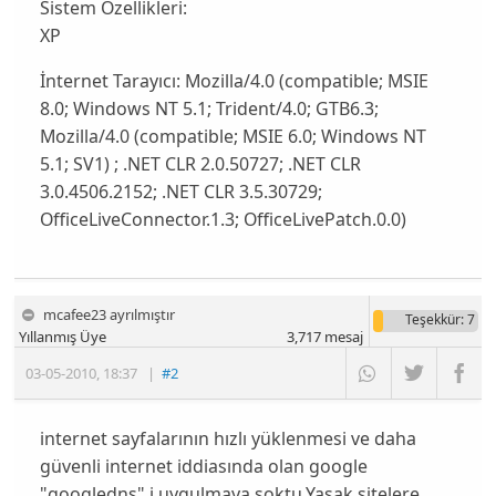
Sistem Özellikleri:
XP
İnternet Tarayıcı:
Mozilla/4.0 (compatible; MSIE
8.0; Windows NT 5.1; Trident/4.0; GTB6.3;
Mozilla/4.0 (compatible; MSIE 6.0; Windows NT
5.1; SV1) ; .NET CLR 2.0.50727; .NET CLR
3.0.4506.2152; .NET CLR 3.5.30729;
OfficeLiveConnector.1.3; OfficeLivePatch.0.0)
mcafee23 ayrılmıştır
Teşekkür
: 7
Yıllanmış Üye
3,717
mesaj
03-05-2010
,
18:37
|
#2
internet sayfalarının hızlı yüklenmesi ve daha
güvenli internet iddiasında olan google
"googledns" i uygulmaya soktu.Yasak sitelere