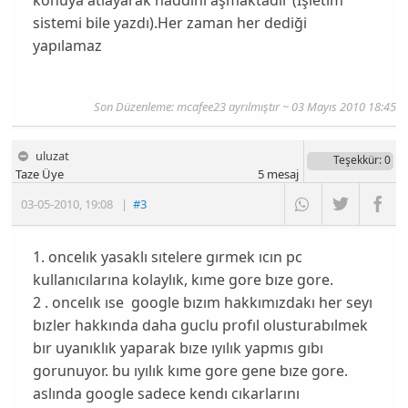
sistemi bile yazdı).Her zaman her dediği
yapılamaz
Son Düzenleme: mcafee23 ayrılmıştır ~ 03 Mayıs 2010 18:45
uluzat
Teşekkür
: 0
Taze Üye
5
mesaj
03-05-2010
,
19:08
|
#3
1. oncelık yasaklı sıtelere gırmek ıcın pc
kullanıcılarına kolaylık, kıme gore bıze gore.
2 . oncelık ıse google bızım hakkımızdakı her seyı
bızler hakkında daha guclu profıl olusturabılmek
bır uyanıklık yaparak bıze ıyılık yapmıs gıbı
gorunuyor. bu ıyılık kıme gore gene bıze gore.
aslında google sadece kendı cıkarlarını