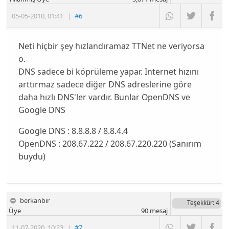
05-05-2010
,
01:41
|
#6
Neti hiçbir şey hızlandıramaz TTNet ne veriyorsa
o.
DNS sadece bi köprüleme yapar. Internet hızını
arttırmaz sadece diğer DNS adreslerine göre
daha hızlı DNS'ler vardır. Bunlar OpenDNS ve
Google DNS
Google DNS : 8.8.8.8 / 8.8.4.4
OpenDNS : 208.67.222 / 208.67.220.220 (Sanırım
buydu)
berkanbir
Teşekkür
: 4
Üye
90
mesaj
11-07-2020
,
10:23
|
#7