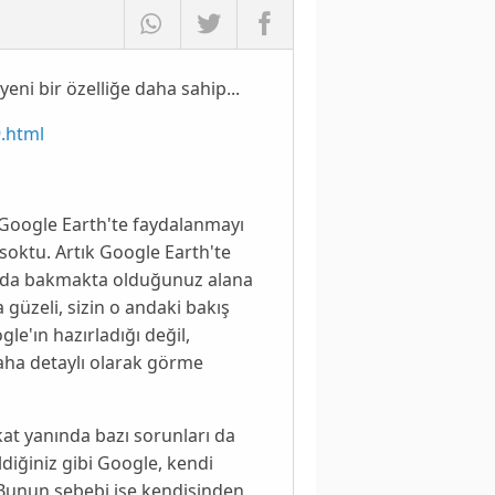
yeni bir özelliğe daha sahip...
9.html
Google Earth
'te faydalanmayı
 soktu. Artık
Google Earth
'te
anda bakmakta olduğunuz alana
a güzeli, sizin o andaki bakış
gle
'ın hazırladığı değil,
daha detaylı olarak görme
kat yanında bazı sorunları da
ldiğiniz gibi
Google
, kendi
 Bunun sebebi ise kendisinden