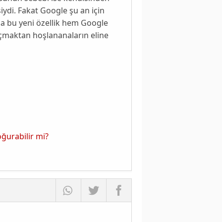
iydi. Fakat
Google
şu an için
la bu yeni özellik hem
Google
çmaktan hoşlananaların eline
oğurabilir mi?