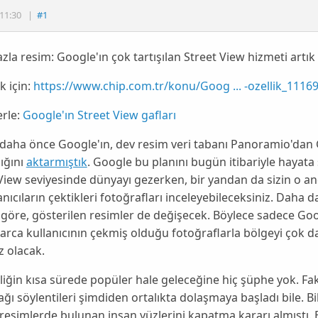
11:30
|
#1
zla resim: Google'ın çok tartışılan Street View hizmeti artık 
 için:
https://www.chip.com.tr/konu/Goog ... -ozellik_1116
rle:
Google'ın Street View gafları
e daha önce
Google
'ın, dev resim veri tabanı
Panoramio
'dan
ığını
aktarmıştık
.
Google
bu planını bugün itibariyle hayata
View
seviyesinde dünyayı gezerken, bir yandan da sizin o 
lanıcıların çektikleri fotoğrafları inceleyebileceksiniz. Daha d
 göre, gösterilen resimler de değişecek. Böylece sadece
Goo
arca kullanıcının çekmiş olduğu fotoğraflarla bölgeyi çok 
z olacak.
liğin kısa sürede popüler hale geleceğine hiç şüphe yok. Fa
ağı söylentileri şimdiden ortalıkta dolaşmaya başladı bile. Bi
 resimlerde bulunan insan yüzlerini kapatma kararı almıştı.