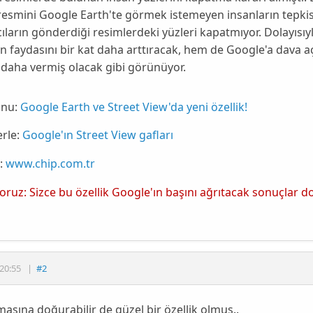
 resmini
Google Earth
'te görmek istemeyen insanların tepkis
cıların gönderdiği resimlerdeki yüzleri kapatmıyor. Dolayısıy
ün faydasını bir kat daha arttıracak, hem de
Googl
e'a dava a
 daha vermiş olacak gibi görünüyor.
nu:
Google Earth ve Street View'da yeni özellik!
rle:
Google'ın Street View gafları
:
www.chip.com.tr
yoruz: Sizce bu özellik Google'ın başını ağrıtacak sonuçlar d
20:55
|
#2
sına doğurabilir de güzel bir özellik olmuş..