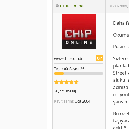
CHIP Online
01-03-2009
,
Daha fa
Okumak
Resimle
Sizler
OP
www.chip.com.tr
planlad
Teşekkür
Sayısı
: 26
Street 
ait kul
açınıza
36,771
mesaj
milyonl
şansını
Kayıt Tarihi:
Oca 2004
Bu özel
taşıyac
çektiği