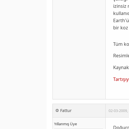
izinsiz
kullanı
Earth
'
bir koz
Tüm ko
Resimle
Kaynak
Tartışı
Fattur
02-03-2009
,
Yıllanmış Üye
Doğurma