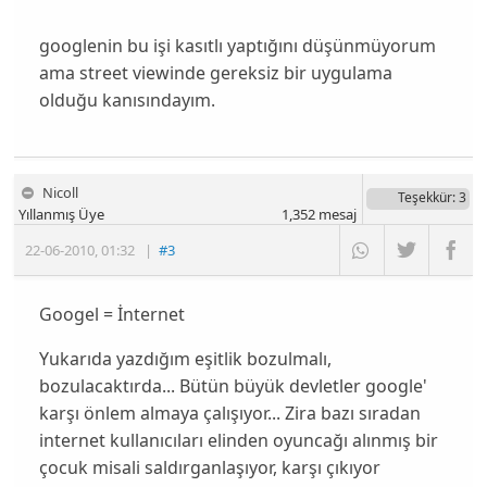
googlenin bu işi kasıtlı yaptığını düşünmüyorum
ama street viewinde gereksiz bir uygulama
olduğu kanısındayım.
Nicoll
Teşekkür
: 3
Yıllanmış Üye
1,352
mesaj
22-06-2010
,
01:32
|
#3
Googel = İnternet
Yukarıda yazdığım eşitlik bozulmalı,
bozulacaktırda... Bütün büyük devletler google'
karşı önlem almaya çalışıyor... Zira bazı sıradan
internet kullanıcıları elinden oyuncağı alınmış bir
çocuk misali saldırganlaşıyor, karşı çıkıyor