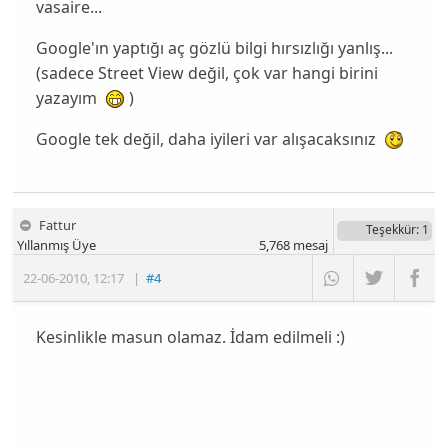
vasaire...
Google'ın yaptığı aç gözlü bilgi hırsızlığı yanlış...
(sadece Street View değil, çok var hangi birini
yazayım
)
Google tek değil, daha iyileri var alışacaksınız
Fattur
Teşekkür
: 1
Yıllanmış Üye
5,768
mesaj
22-06-2010
,
12:17
|
#4
Kesinlikle masun olamaz. İdam edilmeli :)