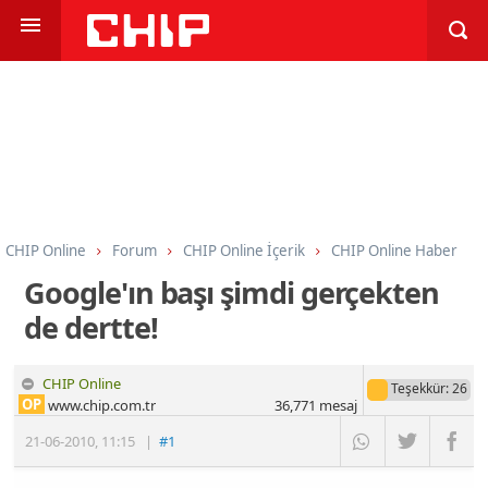
CHIP Online
Forum
CHIP Online İçerik
CHIP Online Haber
Google'ın başı şimdi gerçekten
de dertte!
CHIP Online
Teşekkür
: 26
OP
www.chip.com.tr
36,771
mesaj
21-06-2010
,
11:15
|
#1