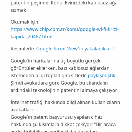
patentin peşinde: Konu: Evinizdeki kablosuz ağa
sızmak
Okumak için:
https://www.chip.com.tr/konu/google-wi-fi-krizi-
kapida_20467.html
Resimlerle:
Google StreetView'ın yakaladıkları!
Google'in haritalarına üç boyutlu gerçek
görüntüler eklerken, bazı kablosuz ağlardan
istemeden bilgi topladığını sizlerle
paylaşmıştık
.
Şimdi
avukatlara
göre Google, bu skandalın
ardındaki teknolojinin patentini almaya çalışıyor.
İnternet trafiği hakkında bilgi alınan kullanıcıların
avukatları
Google'ın
patent
başvurusu yapılan cihaz
hakkında şu kısımlara dikkat çekiyor; "Bir araca
yerleştirilebilir ve veriler daha önceden