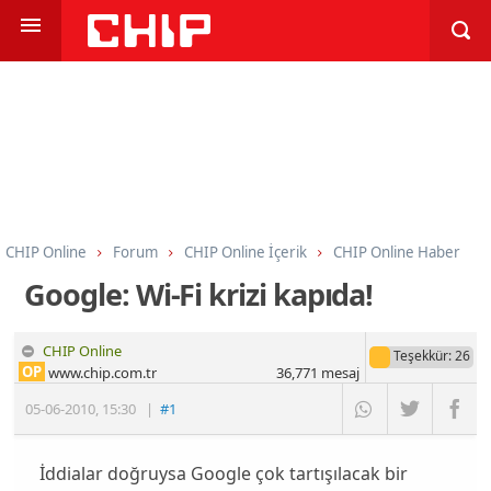
CHIP Online
Forum
CHIP Online İçerik
CHIP Online Haber
Google: Wi-Fi krizi kapıda!
CHIP Online
Teşekkür
: 26
OP
www.chip.com.tr
36,771
mesaj
05-06-2010
,
15:30
|
#1
İddialar doğruysa Google çok tartışılacak bir