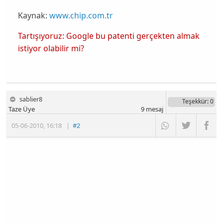
Kaynak:
www.chip.com.tr
Tartışıyoruz: Google bu patenti gerçekten almak
istiyor olabilir mi?
sablier8
Teşekkür
: 0
Taze Üye
9
mesaj
05-06-2010
,
16:18
|
#2