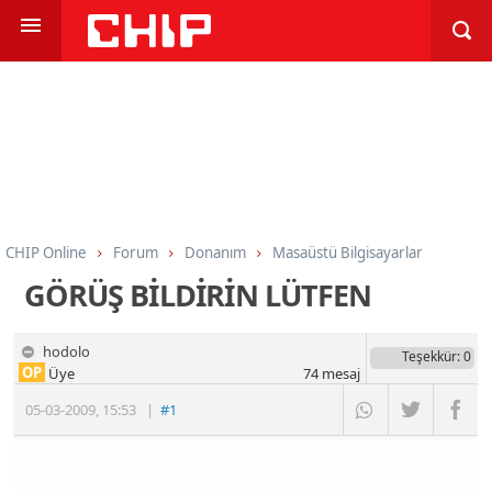
CHIP Online
Forum
Donanım
Masaüstü Bilgisayarlar
GÖRÜŞ BİLDİRİN LÜTFEN
hodolo
Teşekkür
: 0
OP
Üye
74
mesaj
05-03-2009
,
15:53
|
#1