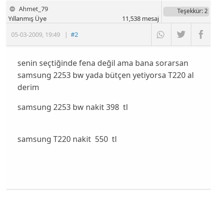
Ahmet_79
Teşekkür
: 2
Yıllanmış Üye
11,538
mesaj
05-03-2009
,
19:49
|
#2
senin seçtiğinde fena değil ama bana sorarsan
samsung 2253 bw yada bütçen yetiyorsa T220 al
derim
samsung 2253 bw nakit 398 tl
samsung T220 nakit 550 tl