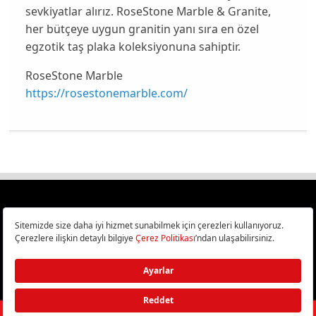
sevkiyatlar alırız.
RoseStone Marble & Granite
,
her bütçeye uygun granitin yanı sıra en özel
egzotik taş plaka koleksiyonuna sahiptir.
RoseStone Marble
https://rosestonemarble.com/
Türkiye
Cep Telefonu İncelemeleri,
Bilişim ve Teknoloji Haberleri CHIP Online’da!