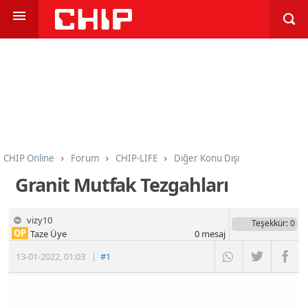
CHIP Online
Forum
CHIP-LIFE
Diğer Konu Dışı
Granit Mutfak Tezgahları
vizy10
Teşekkür
: 0
OP
Taze Üye
0
mesaj
13-01-2022
,
01:03
|
#1