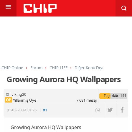
CHIP Online
Forum
CHIP-LIFE
Diğer Konu Dışı
Growing Aurora HQ Wallpapers
viking20
Teşekkür
: 141
OP
Yıllanmış Üye
7,681
mesaj
01-03-2009
,
01:26
|
#1
Growing Aurora HQ Wallpapers