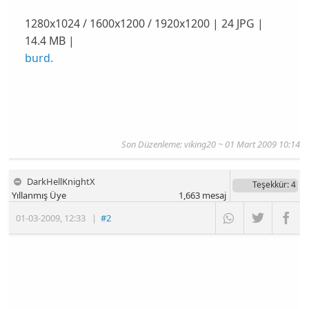
1280x1024 / 1600x1200 / 1920x1200 | 24 JPG |
14.4 MB |
burd.
Son Düzenleme:
viking20
~ 01 Mart 2009 10:14
DarkHellKnightX
Teşekkür
: 4
Yıllanmış Üye
1,663
mesaj
01-03-2009
,
12:33
|
#2