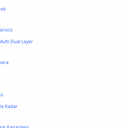
ook
Sürücü
ulti Dual Layer
mera
rü
te Kadar
isk Kapasitesi