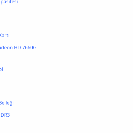
pasitesi
Kartı
adeon HD 7660G
pi
Belleği
DDR3