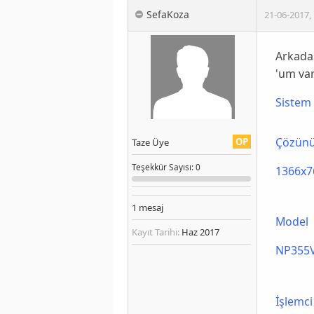
SefaKoza
21-06-2017
,
Arkada
'um var
Sistem 
Çözünü
OP
Taze Üye
Teşekkür
Sayısı
: 0
1366x7
1
mesaj
Model
Kayıt Tarihi:
Haz 2017
NP355
İşlemci