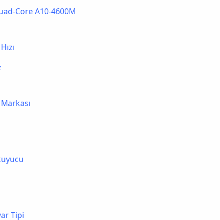
ad-Core A10-4600M
 Hızı
z
 Markası
kuyucu
yar Tipi