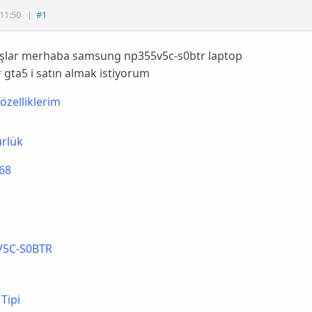
11:50
|
#1
şlar merhaba samsung np355v5c-s0btr laptop
 gta5 i satın almak istiyorum
özelliklerim
rlük
68
V5C-S0BTR
 Tipi