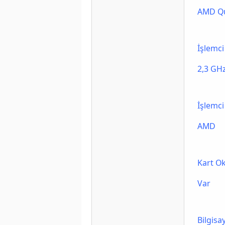
AMD Qu
İşlemci
2,3 GH
İşlemci
AMD
Kart O
Var
Bilgisa