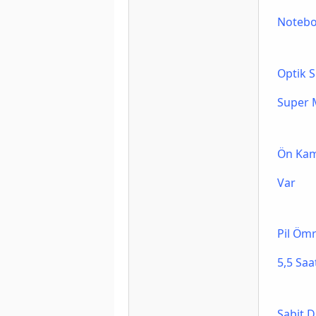
Noteb
Optik 
Super M
Ön Ka
Var
Pil Öm
5,5 Saa
Sabit D