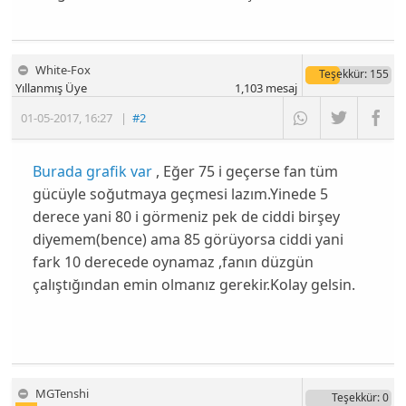
White-Fox
Teşekkür
: 155
Yıllanmış Üye
1,103
mesaj
01-05-2017
,
16:27
|
#2
Burada grafik var
, Eğer 75 i geçerse fan tüm
gücüyle soğutmaya geçmesi lazım.Yinede 5
derece yani 80 i görmeniz pek de ciddi birşey
diyemem(bence) ama 85 görüyorsa ciddi yani
fark 10 derecede oynamaz ,fanın düzgün
çalıştığından emin olmanız gerekir.Kolay gelsin.
MGTenshi
Teşekkür
: 0