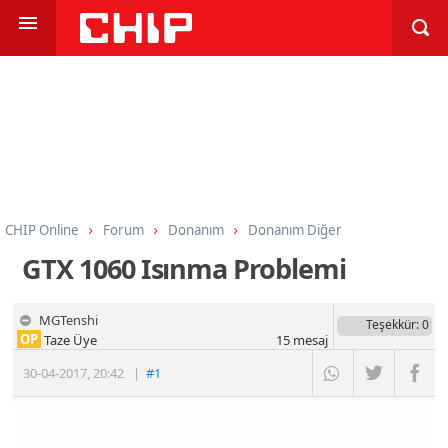
CHIP Online
Forum
Donanım
Donanım Diğer
GTX 1060 Isınma Problemi
MGTenshi
Teşekkür
: 0
OP
Taze Üye
15
mesaj
30-04-2017
,
20:42
|
#1