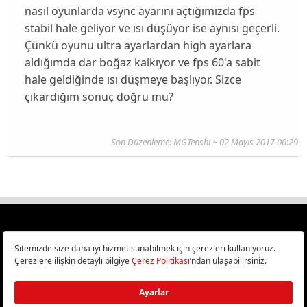
nasıl oyunlarda vsync ayarını açtığımızda fps
stabil hale geliyor ve ısı düşüyor ise aynısı geçerli.
Çünkü oyunu ultra ayarlardan high ayarlara
aldığımda dar boğaz kalkıyor ve fps 60'a sabit
hale geldiğinde ısı düşmeye başlıyor. Sizce
çıkardığım sonuç doğru mu?
Son Düzenleme: MGTenshi ~ 02 Mayıs 2017 00:29
Türkiye
Cep Telefonu İncelemeleri,
Bilişim ve Teknoloji Haberleri CHIP Online’da!