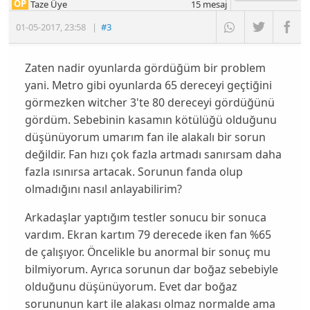
OP
Taze Üye
15
mesaj
01-05-2017
,
23:58
|
#3
Zaten nadir oyunlarda gördüğüm bir problem
yani. Metro gibi oyunlarda 65 dereceyi geçtiğini
görmezken witcher 3'te 80 dereceyi gördüğünü
gördüm. Sebebinin kasamın kötülüğü olduğunu
düşünüyorum umarım fan ile alakalı bir sorun
değildir. Fan hızı çok fazla artmadı sanırsam daha
fazla ısınırsa artacak. Sorunun fanda olup
olmadığını nasıl anlayabilirim?
Arkadaşlar yaptığım testler sonucu bir sonuca
vardım. Ekran kartım 79 derecede iken fan %65
de çalışıyor. Öncelikle bu anormal bir sonuç mu
bilmiyorum. Ayrıca sorunun dar boğaz sebebiyle
olduğunu düşünüyorum. Evet dar boğaz
sorununun kart ile alakası olmaz normalde ama