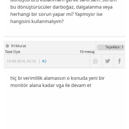
bu dönüştürücüler darboğaz, dalgalanma veya
herhangi bir sorun yapar mi? Yapmıyor ise
hangisini kullanmalıyım?
R1Murat
Teşekkür
: 1
Taze Üye
10
mesaj
10-09-2016
,
02:10
|
#2
hiç bi verimlilik alamassın o konuda yeni bir
monitör alana kadar vga ile devam et