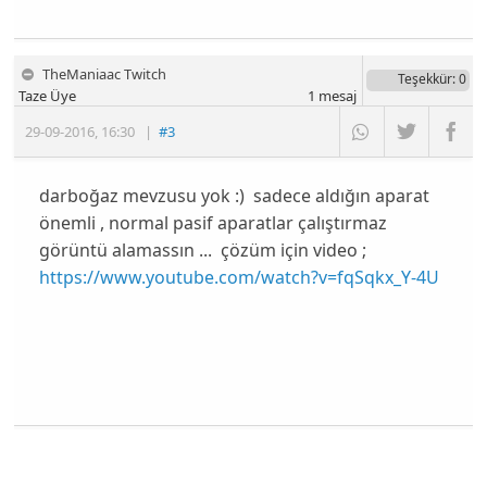
TheManiaac Twitch
Teşekkür
: 0
Taze Üye
1
mesaj
29-09-2016
,
16:30
|
#3
darboğaz mevzusu yok :) sadece aldığın aparat
önemli , normal pasif aparatlar çalıştırmaz
görüntü alamassın ... çözüm için video ;
https://www.youtube.com/watch?v=fqSqkx_Y-4U