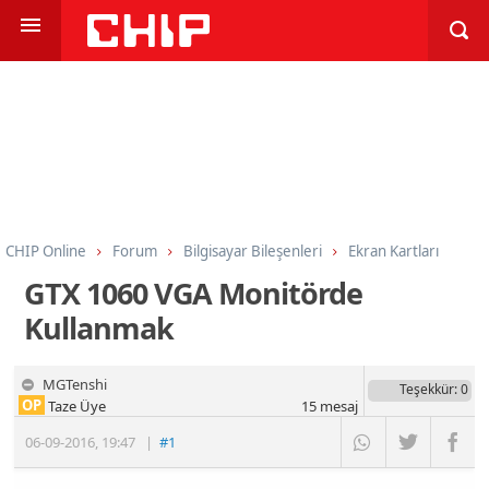
CHIP Online
Forum
Bilgisayar Bileşenleri
Ekran Kartları
GTX 1060 VGA Monitörde
Kullanmak
MGTenshi
Teşekkür
: 0
OP
Taze Üye
15
mesaj
06-09-2016
,
19:47
|
#1