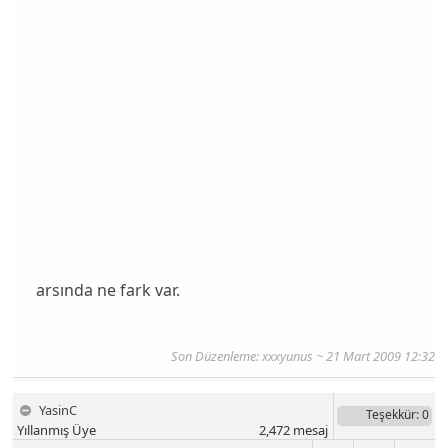
arsında ne fark var.
Son Düzenleme:
xxxyunus
~ 21 Mart 2009 12:32
YasinC
Teşekkür
: 0
Yıllanmış Üye
2,472
mesaj