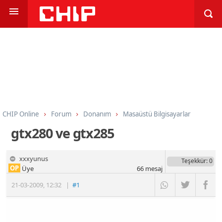
CHIP Online
Forum
Donanım
Masaüstü Bilgisayarlar
gtx280 ve gtx285
xxxyunus
Teşekkür
: 0
OP
Üye
66
mesaj
21-03-2009
,
12:32
|
#1