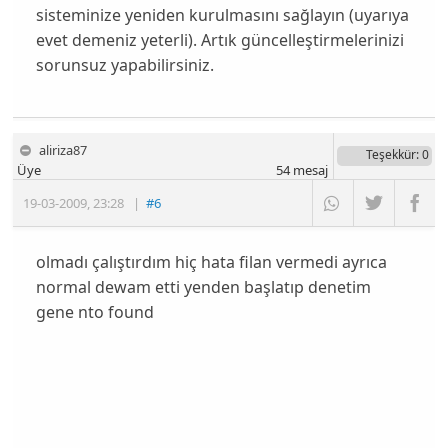
sisteminize yeniden kurulmasını sağlayın (uyarıya
evet demeniz yeterli). Artık güncelleştirmelerinizi
sorunsuz yapabilirsiniz.
aliriza87
Teşekkür
: 0
Üye
54
mesaj
19-03-2009
,
23:28
|
#6
olmadı çalıştırdım hiç hata filan vermedi ayrıca
normal dewam etti yenden başlatıp denetim
gene nto found