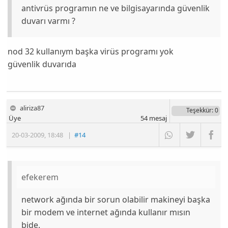
antivrüs programın ne ve bilgisayarında güvenlik
duvarı varmı ?
nod 32 kullanıym başka virüs programı yok
güvenlik duvarıda
aliriza87
Teşekkür
: 0
Üye
54
mesaj
20-03-2009
,
18:48
|
#14
efekerem
network ağında bir sorun olabilir makineyi başka
bir modem ve internet ağında kullanır mısın
bide.