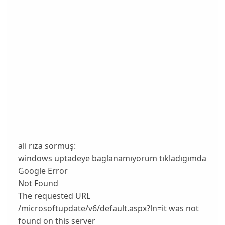
ali rıza sormuş:
windows uptadeye baglanamıyorum tıkladıgımda
Google Error
Not Found
The requested URL
/microsoftupdate/v6/default.aspx?ln=it was not
found on this server