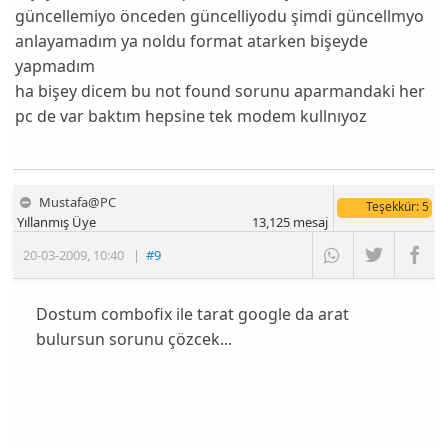
güncellemiyo önceden güncelliyodu şimdi güncellmyo
anlayamadım ya noldu format atarken bişeyde
yapmadım
ha bişey dicem bu not found sorunu aparmandaki her
pc de var baktım hepsine tek modem kullnıyoz
Mustafa@PC
Teşekkür
: 5
Yıllanmış Üye
13,125
mesaj
20-03-2009
,
10:40
|
#9
Dostum combofix ile tarat google da arat
bulursun sorunu çözcek...