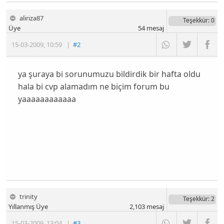
aliriza87
Teşekkür
: 0
Üye
54
mesaj
15-03-2009
,
10:59
|
#2
ya şuraya bi sorunumuzu bildirdik bir hafta oldu
hala bi cvp alamadım ne biçim forum bu
yaaaaaaaaaaaa
trinity
Teşekkür
: 2
Yıllanmış Üye
2,103
mesaj
15-03-2009
,
13:04
|
#3