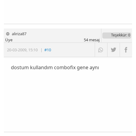
aliriza87
Teşekkür
: 0
Üye
54
mesaj
20-03-2009
,
15:10
|
#10
dostum kullandım combofix gene aynı