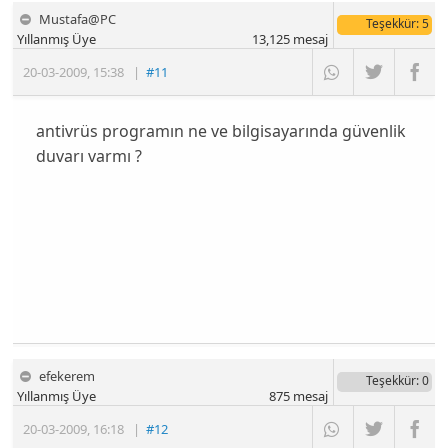
Mustafa@PC
Teşekkür
: 5
Yıllanmış Üye
13,125
mesaj
20-03-2009
,
15:38
|
#11
antivrüs programın ne ve bilgisayarında güvenlik
duvarı varmı ?
efekerem
Teşekkür
: 0
Yıllanmış Üye
875
mesaj
20-03-2009
,
16:18
|
#12