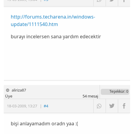
http://forums.techarena.in/windows-
update/1111540.htm
burayı incelersen sana yardım edecektir
aliriza87
Teşekkür
: 0
Üye
54
mesaj
18-03-2009
,
13:27
|
#4
bişi anlayamadım oradn yaa :(