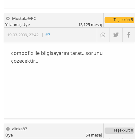
Mustafa@PC
Teşekkür
: 5
Yıllanmış Üye
13,125
mesaj
19-03-2009
,
23:42
|
#7
combofix ile bilgisayarını tarat...sorunu
çözecektir...
aliriza87
Teşekkür
: 0
Üye
54
mesaj