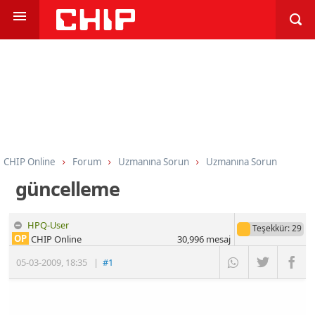
CHIP Online
Forum
Uzmanına Sorun
Uzmanına Sorun
güncelleme
HPQ-User
Teşekkür
: 29
OP
CHIP Online
30,996
mesaj
05-03-2009
,
18:35
|
#1