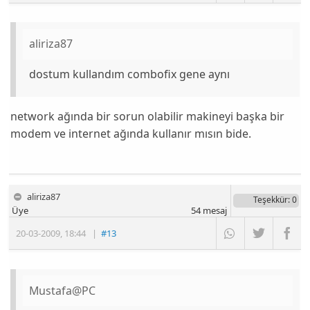
aliriza87
dostum kullandım combofix gene aynı
network ağında bir sorun olabilir makineyi başka bir
modem ve internet ağında kullanır mısın bide.
aliriza87
Teşekkür
: 0
Üye
54
mesaj
20-03-2009
,
18:44
|
#13
Mustafa@PC