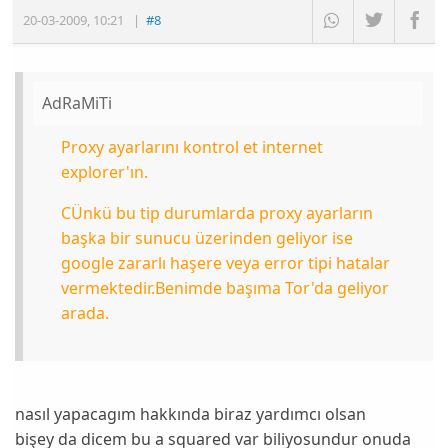
20-03-2009
,
10:21
|
#8
AdRaMiTi
Proxy ayarlarını kontrol et internet
explorer'ın.
CÜnkü bu tip durumlarda proxy ayarların
başka bir sunucu üzerinden geliyor ise
google zararlı haşere veya error tipi hatalar
vermektedir.Benimde başıma Tor'da geliyor
arada.
nasıl yapacagım hakkında biraz yardımcı olsan
bişey da dicem bu a squared var biliyosundur onuda