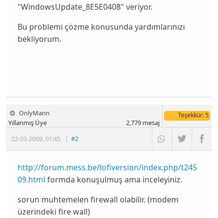
"WindowsUpdate_8E5E0408" veriyor.
Bu problemi çözme konusunda yardımlarınızı
bekliyorum.
OnlyMann
Teşekkür
: 5
Yıllanmış Üye
2,779
mesaj
22-03-2009
,
01:45
|
#2
http://forum.mess.be/lofiversion/index.php/t245
09.html
formda konuşulmuş ama inceleyiniz.
sorun muhtemelen firewall olabilir. (modem
üzerindeki fire wall)