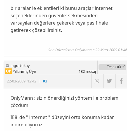
bir aralar ie eklentileri ki bunu araçlar internet
seçeneklerinden güvenlik sekmesinden
varsayılan değerlere çekerek veya pasif hale
getirerek çözebilirsiniz.
Son Düzenleme: OnlyMann ~ 22 Mart 2009 01:46
ugurtokay
Teşekkür
: 0
OP
Yıllanmış Üye
132
mesaj
22-03-2009
,
12:42
|
#3
OnlyMann ; sizin önerdiğinizi yöntem ile problemi
çözdüm.
IE8 'de " internet " düzeyini orta konuma kadar
indirebiliyoruz.