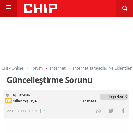
CHIP Online
Forum
Internet
Internet Tarayıcıları ve Eklentiler
Güncelleştirme Sorunu
ugurtokay
Teşekkür
: 0
OP
Yıllanmış Üye
132
mesaj
22-03-2009
,
01:16
|
#1