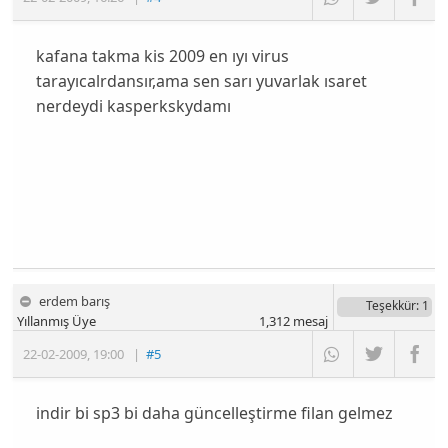
kafana takma kis 2009 en ıyı virus
tarayıcalrdansır,ama sen sarı yuvarlak ısaret
nerdeydi kasperkskydamı
erdem barış
Teşekkür
: 1
Yıllanmış Üye
1,312
mesaj
22-02-2009
,
19:00
|
#5
indir bi sp3 bi daha güncelleştirme filan gelmez