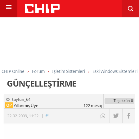
CHIP Online
Forum
İşletim Sistemleri
Eski Windows Sistemleri
GÜNÇELLEŞTİRME
tayfun_64
Teşekkür
: 0
OP
Yıllanmış Üye
122
mesaj
22-02-2009
,
11:22
|
#1