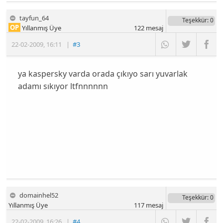
tayfun_64
Teşekkür
: 0
OP
Yıllanmış Üye
122
mesaj
22-02-2009
,
16:11
|
#3
ya kaspersky varda orada çıkıyo sarı yuvarlak
adamı sıkıyor ltfnnnnnn
domainhel52
Teşekkür
: 0
Yıllanmış Üye
117
mesaj
22-02-2009
,
16:26
|
#4