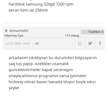
harddisk samsung 320gb 7200 rpm
ekran kartı ati 256mb
domainhel52
Teşekkür
: 0
Yıllanmış Üye
117
mesaj
22-02-2009
,
14:53
|
#2
arkadasım sıkıldıysan bu durumdan bılgısayarım
sag tuş yapıp -ozellıkler-otamatık
guncellestirmeler-kapat secenegını
onayla,antıvırus programın varsa iyisinden
hıcbısey olmaz bazen banada oluyor boyle sıkıcı
şeyler