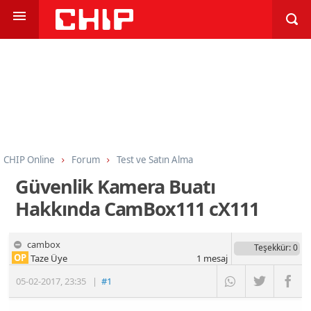
CHIP Online
Forum
Test ve Satın Alma
Ev Sineması ve Ses Sistemleri
Güvenlik Kamera Buatı
Hakkında CamBox111 cX111
cambox
Teşekkür
: 0
OP
Taze Üye
1
mesaj
05-02-2017
,
23:35
|
#1