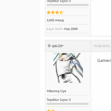
Teşekkür
Sayısı
: 0
3,045
mesaj
Kayıt Tarihi:
Haz 2009
qøLGè•
10-06-2010
,
Gamerm
Yıllanmış Üye
Teşekkür
Sayısı
: 0