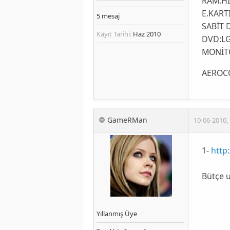
RAM:HI
E.KART
5
mesaj
SABİT 
Kayıt Tarihi:
Haz 2010
DVD:L
MONİT
AEROCO
GameRMan
10-06-2010
,
1-
http
Bütçe u
Yıllanmış Üye