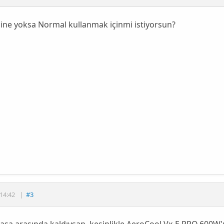
ine yoksa Normal kullanmak içinmi istiyorsun?
14:42
|
#3
asa arasında kaldıysan, kesinlikle
AeroCool Vx-E PRO 600W
'