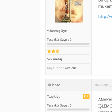
mükemme
http:/
Yıllanmış Üye
Teşekkür
Sayısı
: 0
527
mesaj
Kayıt Tarihi:
Oca 2010
boso
10-06-2010
,
OP
Taze Üye
ANAKAR
İŞLEMC
Teşekkür
Sayısı
: 0