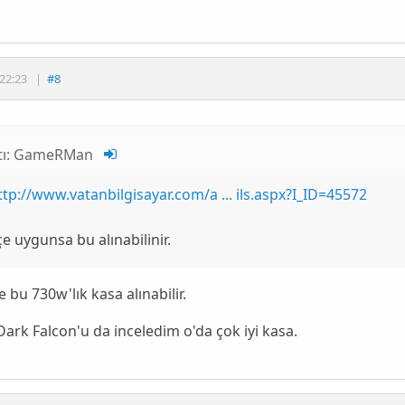
22:23
|
#8
tı:
GameRMan
ttp://www.vatanbilgisayar.com/a ... ils.aspx?I_ID=45572
e uygunsa bu alınabilinir.
 bu 730w'lık kasa alınabilir.
ark Falcon'u da inceledim o'da çok iyi kasa.