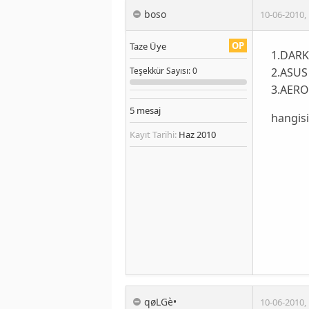
boso
10-06-2010
,
OP
Taze Üye
1.DARK
2.ASUS
Teşekkür
Sayısı
: 0
3.AERO
5
mesaj
hangisi
Kayıt Tarihi:
Haz 2010
qøLGè•
10-06-2010
,