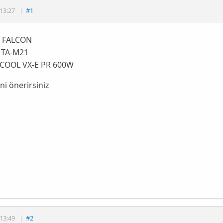
13:27
|
#1
 FALCON
 TA-M21
COOL VX-E PR 600W
ni önerirsiniz
13:49
|
#2