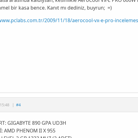
l bir kasa bence. Kanıt mı dediniz, buyrun; =)
/www.pclabs.com.tr/2009/11/18/aerocool-vx-e-pro-incelemes
15:48
|
#4
T: GIGABYTE 890 GPA UD3H
İ: AMD PHENOM II X 955