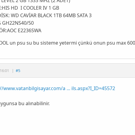
 LEVEL 2 GB 1333 MHZ (2 ADET)
I:HIS HD I COOLER IV 1 GB
DİSK: WD CAVİAR BLACK 1TB 64MB SATA 3
G GH22NS40/50
ÖR:AOC E2236SWA
OL un psu su bu sisteme yetermi çünkü onun psu max 60
16:01
|
#5
://www.vatanbilgisayar.com/a ... ils.aspx?I_ID=45572
ygunsa bu alınabilinir.