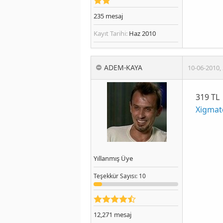
235
mesaj
Kayıt Tarihi:
Haz 2010
ADEM-KAYA
10-06-2010
,
319 TL
Xigmat
Yıllanmış Üye
Teşekkür
Sayısı
: 10
12,271
mesaj