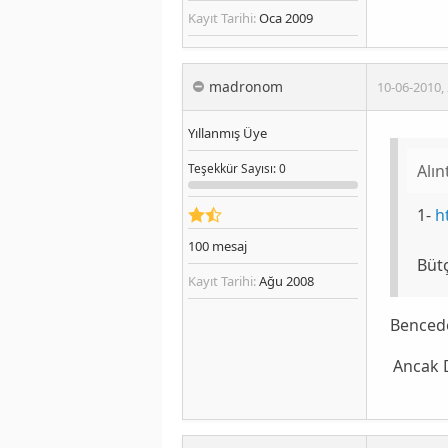
Kayıt Tarihi:
Oca 2009
madronom
10-06-2010
,
Yıllanmış Üye
Alın
Teşekkür
Sayısı
: 0
1-
h
100
mesaj
Bütç
Kayıt Tarihi:
Ağu 2008
Bencede
Ancak D