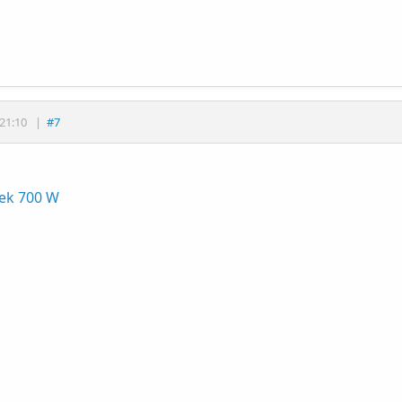
21:10
|
#7
ek 700 W