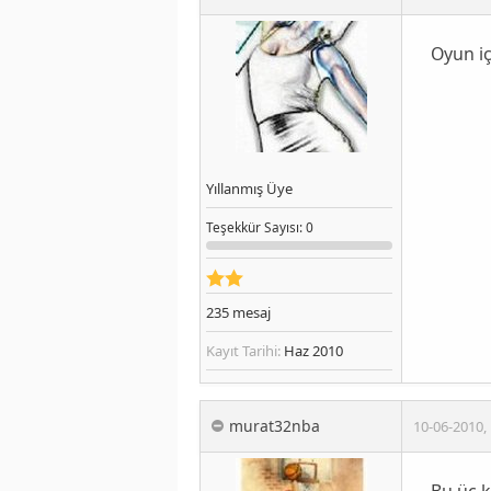
Oyun iç
Yıllanmış Üye
Teşekkür
Sayısı
: 0
235
mesaj
Kayıt Tarihi:
Haz 2010
murat32nba
10-06-2010
,
Bu üç k