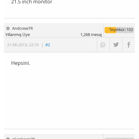
21.5 inch monitör
AndcrewTR
Teşekkür
: 102
Yıllanmış Üye
1,268
mesaj
21-06-2013
,
22:19
|
#2
Hepsini.
okankaan38