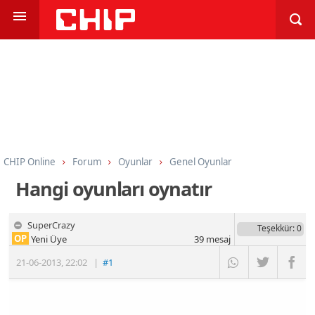
CHIP Online
Forum
Oyunlar
Genel Oyunlar
Hangi oyunları oynatır
SuperCrazy
Teşekkür
: 0
OP
Yeni Üye
39
mesaj
21-06-2013
,
22:02
|
#1