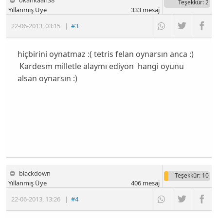
Teşekkür
: 2
Yıllanmış Üye
333
mesaj
22-06-2013
,
03:15
|
#3
hiçbirini oynatmaz :( tetris felan oynarsın anca :)
Kardesm milletle alaymı ediyon hangi oyunu
alsan oynarsın :)
blackdown
Teşekkür
: 10
Yıllanmış Üye
406
mesaj
22-06-2013
,
13:26
|
#4