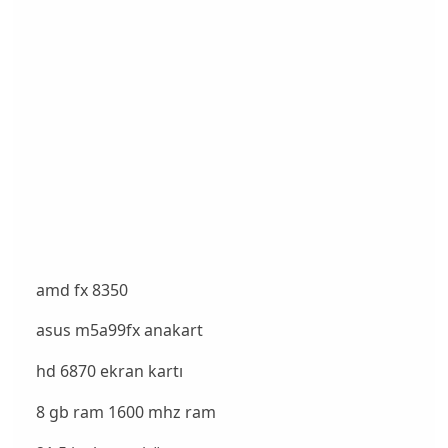
amd fx 8350
asus m5a99fx anakart
hd 6870 ekran kartı
8 gb ram 1600 mhz ram