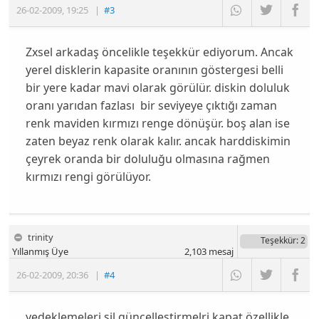
26-02-2009
,
19:25
|
#3
Zxsel arkadaş öncelikle teşekkür ediyorum. Ancak
yerel disklerin kapasite oranının göstergesi belli
bir yere kadar mavi olarak görülür. diskin doluluk
oranı yarıdan fazlası bir seviyeye çıktığı zaman
renk maviden kırmızı renge dönüşür. boş alan ise
zaten beyaz renk olarak kalır. ancak harddiskimin
çeyrek oranda bir doluluğu olmasına rağmen
kırmızı rengi görülüyor.
trinity
Teşekkür
: 2
Yıllanmış Üye
2,103
mesaj
26-02-2009
,
20:36
|
#4
yedeklemeleri sil güncelleştirmelri kapat özellikle