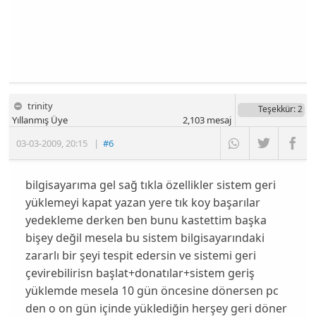
trinity
Teşekkür
: 2
Yıllanmış Üye
2,103
mesaj
03-03-2009
,
20:15
|
#6
bilgisayarıma gel sağ tıkla özellikler sistem geri
yüklemeyi kapat yazan yere tık koy başarılar
yedekleme derken ben bunu kastettim başka
bişey değil mesela bu sistem bilgisayarındaki
zararlı bir şeyi tespit edersin ve sistemi geri
çevirebilirisn başlat+donatılar+sistem geriş
yüklemde mesela 10 gün öncesine dönersen pc
den o on gün içinde yüklediğin herşey geri döner