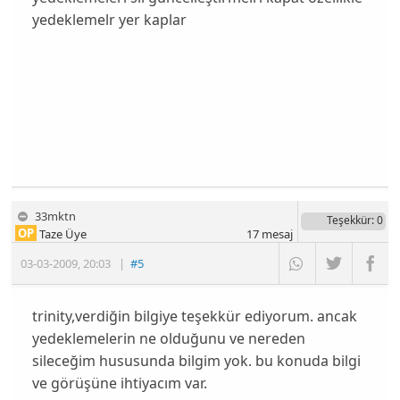
yedeklemelr yer kaplar
33mktn
Teşekkür
: 0
OP
Taze Üye
17
mesaj
03-03-2009
,
20:03
|
#5
trinity,verdiğin bilgiye teşekkür ediyorum. ancak
yedeklemelerin ne olduğunu ve nereden
sileceğim hususunda bilgim yok. bu konuda bilgi
ve görüşüne ihtiyacım var.