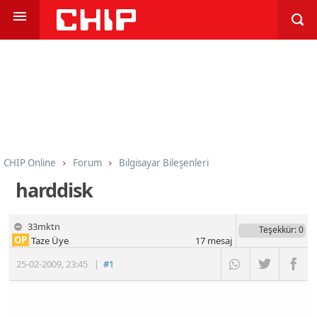
CHIP Online
Forum
Bilgisayar Bileşenleri
Sabit Diskler, SSD, Flash Bellek
harddisk
33mktn
Teşekkür
: 0
OP
Taze Üye
17
mesaj
25-02-2009
,
23:45
|
#1