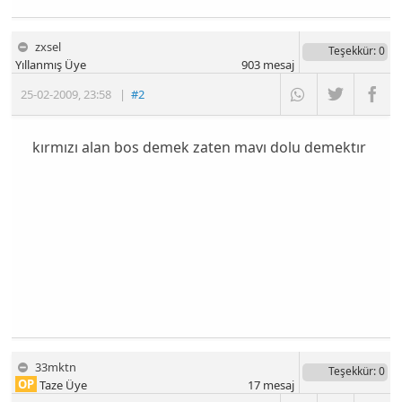
zxsel
Teşekkür
: 0
Yıllanmış Üye
903
mesaj
25-02-2009
,
23:58
|
#2
kırmızı alan bos demek zaten mavı dolu demektır
33mktn
Teşekkür
: 0
OP
Taze Üye
17
mesaj