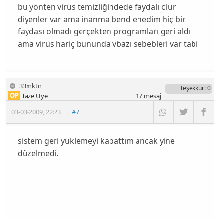
bu yönten virüs temizliğindede faydalı olur
diyenler var ama inanma bend enedim hiç bir
faydası olmadı gerçekten programları geri aldı
ama virüs hariç bununda vbazı sebebleri var tabi
33mktn
Teşekkür
: 0
OP
Taze Üye
17
mesaj
03-03-2009
,
22:23
|
#7
sistem geri yüklemeyi kapattım ancak yine
düzelmedi.