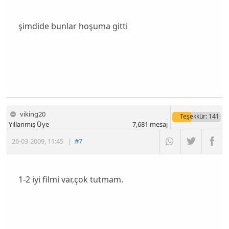
şimdide bunlar hoşuma gitti
viking20
Teşekkür
: 141
Yıllanmış Üye
7,681
mesaj
26-03-2009
,
11:45
|
#7
1-2 iyi filmi var,çok tutmam.