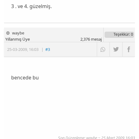
3 . ve 4. güzelmiş.
waybe
Teşekkür
: 0
Yıllanmış Üye
2,376
mesaj
25-03-2009
,
16:03
|
#3
bencede bu
Son Düzenleme: waybe ~ 25 Mart 2009 16:03