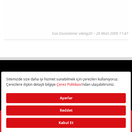
Son Düzenleme: viking20 ~ 26 Mart 2009 11:47
Türkiye
Cep Telefonu İncelemeleri,
Bilişim ve Teknoloji Haberleri CHIP Online’da!
©
2026
Doğan Burda Dergi Yayıncılık ve Pazarlama A.Ş.
/ Tüm hakları
saklıdır.