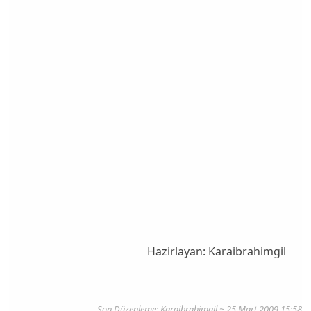
Hazirlayan: Karaibrahimgil
Son Düzenleme:
Karaibrahimgil
~ 25 Mart 2009 15:58