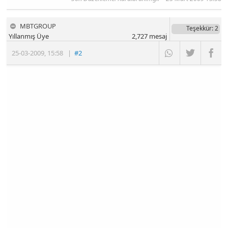
MBTGROUP
Teşekkür
: 2
Yıllanmış Üye
2,727
mesaj
25-03-2009
,
15:58
|
#2