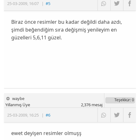
25-03-2009
,
16:07
|
#5
Biraz önce resimler bu kadar değildi daha azdı,
şimdi beğendiğim sıra değişmiş yenileyim en
güzelleri 5,6,11 güzel.
waybe
Teşekkür
: 0
Yıllanmış Üye
2,376
mesaj
25-03-2009
,
16:25
|
#6
ewet deyişen resimler olmuşş