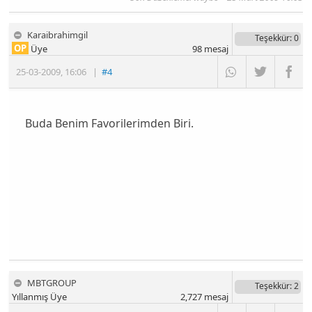
Karaibrahimgil
Teşekkür
: 0
OP
Üye
98
mesaj
25-03-2009
,
16:06
|
#4
Buda Benim Favorilerimden Biri.
MBTGROUP
Teşekkür
: 2
Yıllanmış Üye
2,727
mesaj