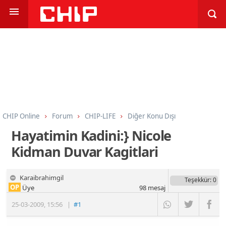
CHIP Online
Forum
CHIP-LIFE
Diğer Konu Dışı
Hayatimin Kadini:} Nicole
Kidman Duvar Kagitlari
Karaibrahimgil
Teşekkür
: 0
OP
Üye
98
mesaj
25-03-2009
,
15:56
|
#1