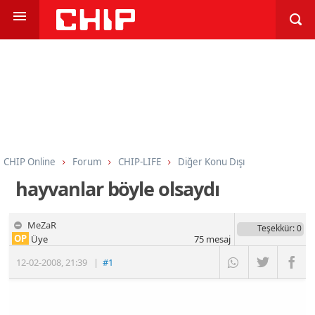
CHIP Online
Forum
CHIP-LIFE
Diğer Konu Dışı
hayvanlar böyle olsaydı
MeZaR
Teşekkür
: 0
OP
Üye
75
mesaj
12-02-2008
,
21:39
|
#1