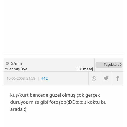
57mm
Teşekkür
: 0
Yıllanmış Üye
336
mesaj
10-06-2008
,
21:58
|
#12
kuş/kurt bencede güzel olmuş çok gerçek
duruyor. miss gibi fotoşop(:DD:d:d.) koktu bu
arada :)