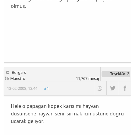
olmuş.
Borga-x
Teşekkür
: 2
İlk Maestro
11,767
mesaj
13-02-2008
,
13:44
|
#4
Hele o papagan kopek karısımı hayvan
dusunsene hayvan senı ısırmak ıcın ustune dogru
ucarak gelıyor.