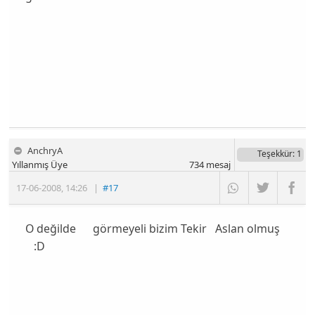
AnchryA
Teşekkür
: 1
Yıllanmış Üye
734
mesaj
17-06-2008
,
14:26
|
#17
O değilde görmeyeli bizim Tekir Aslan olmuş
:D