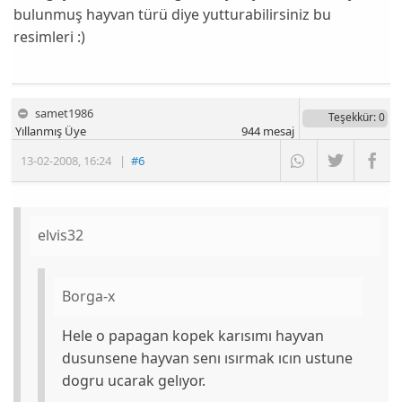
bulunmuş hayvan türü diye yutturabilirsiniz bu
resimleri :)
samet1986
Teşekkür
: 0
Yıllanmış Üye
944
mesaj
13-02-2008
,
16:24
|
#6
elvis32
Borga-x
Hele o papagan kopek karısımı hayvan
dusunsene hayvan senı ısırmak ıcın ustune
dogru ucarak gelıyor.