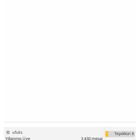
ufuks
Teşekkür
: 6
Yıllanmış Üye
3,430
mesaj