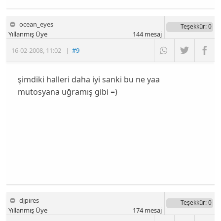
ocean_eyes
Teşekkür
: 0
Yıllanmış Üye
144
mesaj
16-02-2008
,
11:02
|
#9
şimdiki halleri daha iyi sanki bu ne yaa
mutosyana uğramış gibi =)
djpires
Teşekkür
: 0
Yıllanmış Üye
174
mesaj