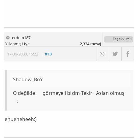
erdem187
Teşekkür
: 1
Yıllanmış Üye
2,334
mesaj
17-06-2008
,
15:22
|
#18
Shadow_BoY
O değilde görmeyeli bizim Tekir Aslan olmuş
:
ehueheheeh:)