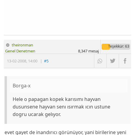
theironman
Teşekkür
: 63
Genel Denetmen
8,347
mesaj
13-02-2008
,
14:00
|
#5
Borga-x
Hele o papagan kopek karısımı hayvan
dusunsene hayvan senı ısırmak ıcın ustune
dogru ucarak gelıyor.
evet gayet de inandırıcı görünüyor, yani birilerine yeni