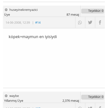
huseyinekremyazici
Teşekkür
: 0
Üye
87
mesaj
14-06-2008
,
12:39
|
#14
köpek=maymun en iyisiydi
waybe
Teşekkür
: 0
Yıllanmış Üye
2,376
mesaj