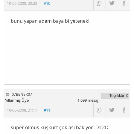
10-06-2008
,
20:32
|
#10
bunu yapan adam baya bi yetenekli
07BENER07
Teşekkür
: 0
Yıllanmış Üye
1,699
mesaj
10-06-2008
,
21:17
|
#11
süper olmuş kuşkurt çok asi bakıyor :D:D:D