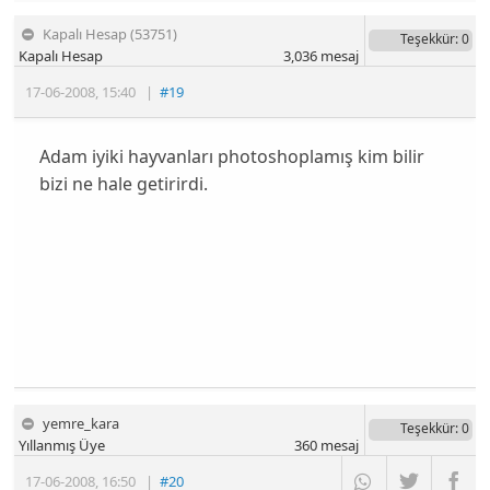
Kapalı Hesap (53751)
Teşekkür
: 0
Kapalı Hesap
3,036
mesaj
17-06-2008
,
15:40
|
#19
Adam iyiki hayvanları photoshoplamış kim bilir
bizi ne hale getirirdi.
yemre_kara
Teşekkür
: 0
Yıllanmış Üye
360
mesaj
17-06-2008
,
16:50
|
#20