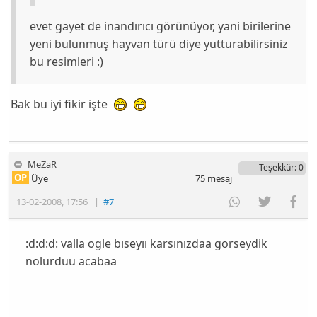
evet gayet de inandırıcı görünüyor, yani birilerine
yeni bulunmuş hayvan türü diye yutturabilirsiniz
bu resimleri :)
Bak bu iyi fikir işte
MeZaR
Teşekkür
: 0
OP
Üye
75
mesaj
13-02-2008
,
17:56
|
#7
:d:d:d: valla ogle bıseyıı karsınızdaa gorseydik
nolurduu acabaa