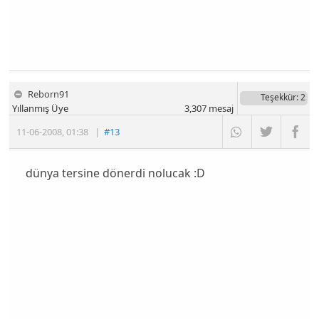
Reborn91
Teşekkür
: 2
Yıllanmış Üye
3,307
mesaj
11-06-2008
,
01:38
|
#13
dünya tersine dönerdi nolucak :D