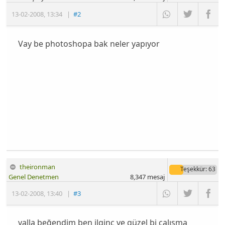
13-02-2008
,
13:34
|
#2
Vay be photoshopa bak neler yapıyor
theironman
Teşekkür
: 63
Genel Denetmen
8,347
mesaj
13-02-2008
,
13:40
|
#3
valla beğendim ben ilginç ve güzel bi çalışma