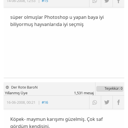
14-06-2008
,
12:53
|
#15
süper olmuşlar Photoshop u yapan baya iyi
biliyormuş hayvanlarıda iyi seçmiş
Der Rote BaroN
Teşekkür
: 0
Yıllanmış Üye
1,531
mesaj
16-06-2008
,
00:21
|
#16
Köpek- maymun karışımı güzelmiş. Çok saf
gördüm kendisini.