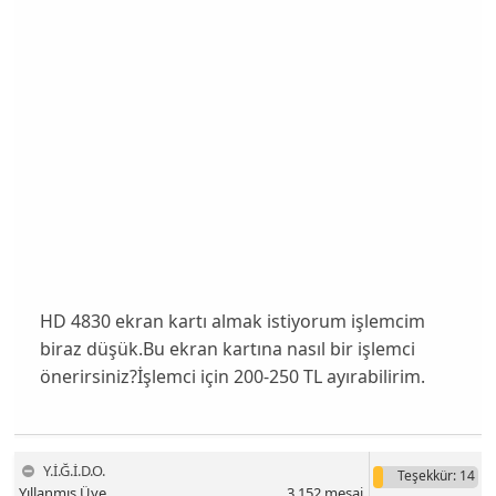
HD 4830 ekran kartı almak istiyorum işlemcim
biraz düşük.Bu ekran kartına nasıl bir işlemci
önerirsiniz?İşlemci için 200-250 TL ayırabilirim.
Y.İ.Ğ.İ.D.O.
Teşekkür
: 14
Yıllanmış Üye
3,152
mesaj