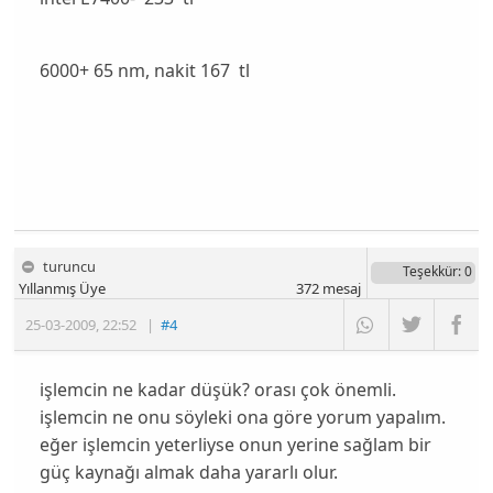
6000+ 65 nm, nakit 167 tl
turuncu
Teşekkür
: 0
Yıllanmış Üye
372
mesaj
25-03-2009
,
22:52
|
#4
işlemcin ne kadar düşük? orası çok önemli.
işlemcin ne onu söyleki ona göre yorum yapalım.
eğer işlemcin yeterliyse onun yerine sağlam bir
güç kaynağı almak daha yararlı olur.