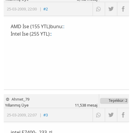
25-03-2009
,
22:00
|
#2
AMD İse (155 YTL)bunu:
:
İntel İse (255 YTL):
:
Ahmet_79
Teşekkür
: 2
Yıllanmış Üye
11,538
mesaj
25-03-2009
,
22:07
|
#3
intel E7400- 233 tl