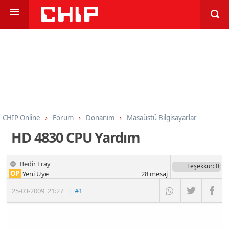
CHIP Online
Forum
Donanım
Masaüstü Bilgisayarlar
HD 4830 CPU Yardım
Bedir Eray
Teşekkür
: 0
OP
Yeni Üye
28
mesaj
25-03-2009
,
21:27
|
#1