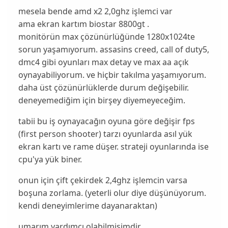
mesela bende amd x2 2,0ghz işlemci var
ama ekran kartım biostar 8800gt .
monitörün max çözünürlüğünde 1280x1024te
sorun yaşamıyorum. assasins creed, call of duty5,
dmc4 gibi oyunları max detay ve max aa açık
oynayabiliyorum. ve hiçbir takılma yaşamıyorum.
daha üst çözünürlüklerde durum değişebilir.
deneyemediğim için birşey diyemeyeceğim.
tabii bu iş oynayacağın oyuna göre değişir fps
(first person shooter) tarzı oyunlarda asıl yük
ekran kartı ve rame düşer. strateji oyunlarında ise
cpu'ya yük biner.
onun için çift çekirdek 2,4ghz işlemcin varsa
boşuna zorlama. (yeterli olur diye düşünüyorum.
kendi deneyimlerime dayanaraktan)
umarım yardımcı olabilmişimdir.