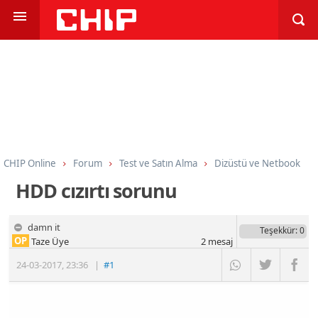
CHIP Online
Forum
Test ve Satın Alma
Dizüstü ve Netbook
HDD cızırtı sorunu
damn it
Teşekkür
: 0
OP
Taze Üye
2
mesaj
24-03-2017
,
23:36
|
#1