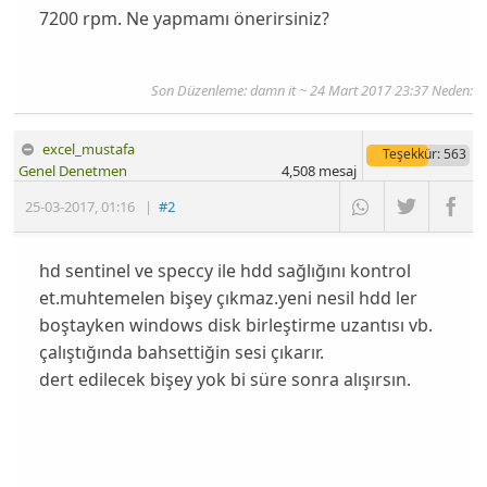
7200 rpm. Ne yapmamı önerirsiniz?
Son Düzenleme:
damn it
~ 24 Mart 2017 23:37 Neden:
excel_mustafa
Teşekkür
: 563
Genel Denetmen
4,508
mesaj
25-03-2017
,
01:16
|
#2
hd sentinel ve speccy ile hdd sağlığını kontrol
et.muhtemelen bişey çıkmaz.yeni nesil hdd ler
boştayken windows disk birleştirme uzantısı vb.
çalıştığında bahsettiğin sesi çıkarır.
dert edilecek bişey yok bi süre sonra alışırsın.