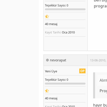
program
Teşekkür
Sayısı
: 0
40
mesaj
Kayıt Tarihi:
Oca 2010
nevorapat
13-06-2010
,
OP
Yeni Üye
Alın
Teşekkür
Sayısı
: 0
Pro
40
mesaj
hayır b
Kayıt Tarihi:
Oca 2010