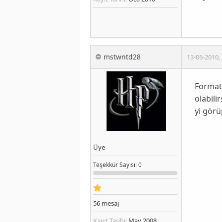
mstwntd28
13-06-2010
,
Format 
olabili
yi görü
Üye
Teşekkür
Sayısı
: 0
56
mesaj
Kayıt Tarihi:
May 2008