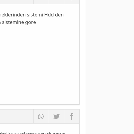
eneklerinden sistemi Hdd den
n sistemine göre
brika ayarlarına çeviriyomuş