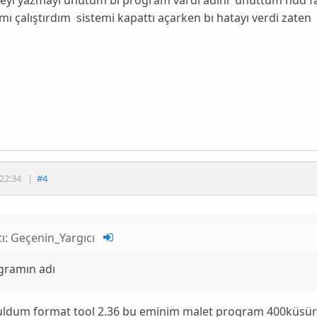
ı çalıştırdım sistemi kapattı açarken bı hatayı verdi zaten
22:34
|
#4
tı:
Geçenin_Yargıcı
gramın adı
uldum format tool 2.36 bu eminim malet program 400küsür