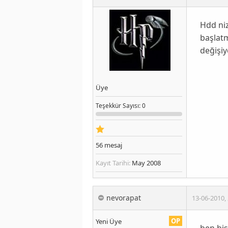
Hdd niz
başlatm
değişiy
Üye
Teşekkür
Sayısı
: 0
56
mesaj
Kayıt Tarihi:
May 2008
nevorapat
13-06-2010
,
OP
Yeni Üye
ben bi