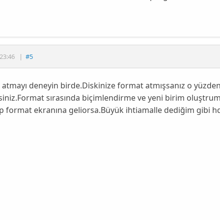
23:46
|
#5
atmayı deneyin birde.Diskinize format atmışsanız o yüzden 
rsiniz.Format sırasında biçimlendirme ve yeni birim oluştrum
p format ekranına geliorsa.Büyük ihtiamalle dediğim gibi hdd 