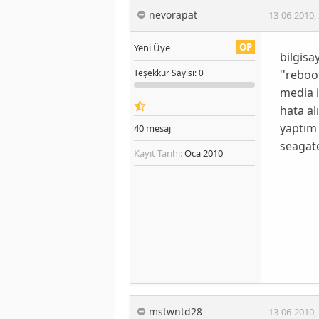
nevorapat
13-06-2010
,
OP
Yeni Üye
bilgisa
''reboo
Teşekkür
Sayısı
: 0
media i
hata al
yaptım 
40
mesaj
seagat
Kayıt Tarihi:
Oca 2010
mstwntd28
13-06-2010
,