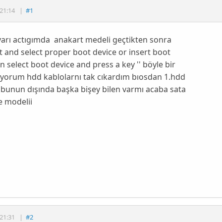
21:14
|
#1
yarı actıgımda anakart medeli geçtikten sonra
t and select proper boot device or insert boot
n select boot device and press a key '' böyle bir
ıyorum hdd kablolarnı tak cıkardım bıosdan 1.hdd
bunun dışında başka bişey bilen varmı acaba sata
e modelii
21:31
|
#2