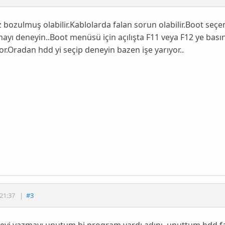
 bozulmuş olabilir.Kablolarda falan sorun olabilir.Boot seç
ayı deneyin..Boot menüsü için açılışta F11 veya F12 ye bası
or.Oradan hdd yi seçip deneyin bazen işe yarıyor..
21:37
|
#3
şeyi yazmayı unutum bi program vardı adını unuttum hdd fa