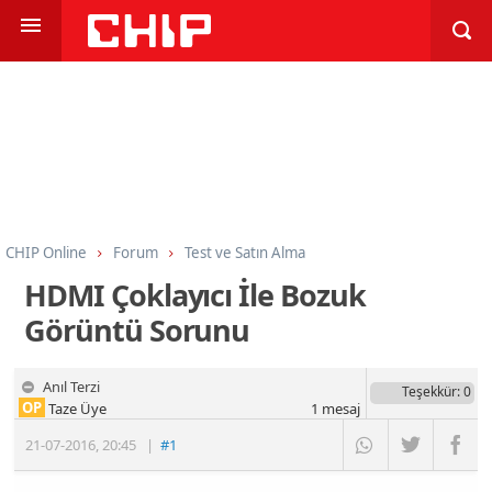
CHIP Online
Forum
Test ve Satın Alma
LED TV, LCD TV ve Monitörler
HDMI Çoklayıcı İle Bozuk
Görüntü Sorunu
Anıl Terzi
Teşekkür
: 0
OP
Taze Üye
1
mesaj
21-07-2016
,
20:45
|
#1