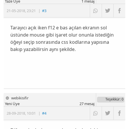
Taze Üye
1
mesaj
21-05-2018
,
23:21
|
#3
Tarayıcı açık iken f12 e bas açılan ekranın sol
üstünde mouse gibi işaret olur onunla istediğin
öğeyi seçip sonrasında css kodlarına yapısına
bakıp yazabilirsin aynı şekilde.
webikisifir
Teşekkür
: 0
Yeni Üye
27
mesaj
28-09-2018
,
10:01
|
#4