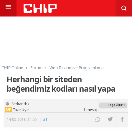
CHIP Online
Forum
Web Tasarım ve Programlama
Programlama
HTML CSS ve Javascript
Herhangi bir siteden
beğendimiz kodları nasıl yapa
Serkantbk
Teşekkür
: 0
OP
Taze Üye
1
mesaj
14-05-2018
,
14:50
|
#1