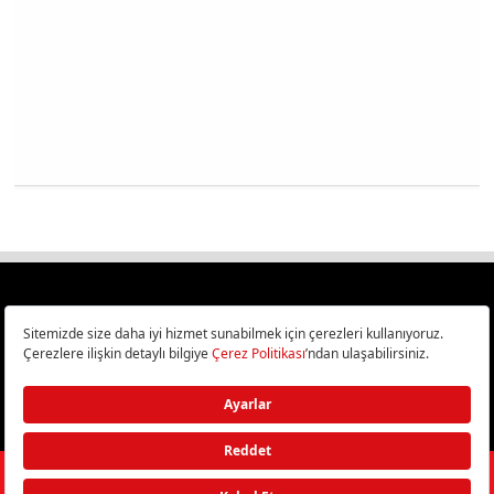
Türkiye
Cep Telefonu İncelemeleri,
Bilişim ve Teknoloji Haberleri CHIP Online’da!
©
2026
Doğan Burda Dergi Yayıncılık ve Pazarlama A.Ş.
/ Tüm hakları