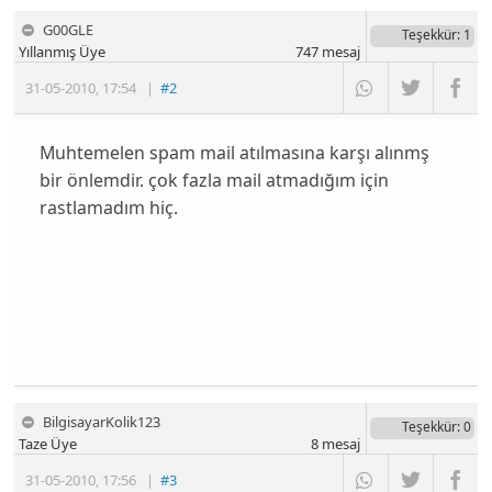
G00GLE
Teşekkür
: 1
Yıllanmış Üye
747
mesaj
31-05-2010
,
17:54
|
#2
Muhtemelen spam mail atılmasına karşı alınmş
bir önlemdir. çok fazla mail atmadığım için
rastlamadım hiç.
BilgisayarKolik123
Teşekkür
: 0
Taze Üye
8
mesaj
31-05-2010
,
17:56
|
#3