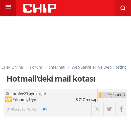
CHIP Online
Forum
Internet
Web Servisleri ve Web Hosting
Hotmail'deki mail kotası
mcafee23 ayrılmıştır
Teşekkür
: 7
OP
Yıllanmış Üye
3,717
mesaj
31-05-2010
,
16:42
|
#1