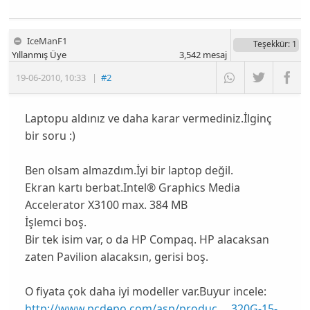
IceManF1
Teşekkür
: 1
Yıllanmış Üye
3,542
mesaj
19-06-2010
,
10:33
|
#2
Laptopu aldınız ve daha karar vermediniz.İlginç
bir soru :)
Ben olsam almazdım.İyi bir laptop değil.
Ekran kartı berbat.Intel® Graphics Media
Accelerator X3100 max. 384 MB
İşlemci boş.
Bir tek isim var, o da HP Compaq. HP alacaksan
zaten Pavilion alacaksın, gerisi boş.
O fiyata çok daha iyi modeller var.Buyur incele:
http://www.pcdepo.com/asp/produc ... 320G-15-