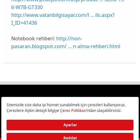
6-W7B-GT330
http://www.vatanbilgisayar.com/l ... ils.aspx?
I_ID=41436
Notebook rehberi:
http://non-
pasaran.blogspot.com/ ... n-alma-rehberi.html
Türkiye
Cep Telefonu İncelemeleri,
Bilişim ve Teknoloji Haberleri CHIP Online’da!