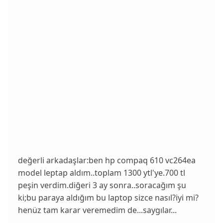
değerli arkadaşlar:ben hp compaq 610 vc264ea
model leptap aldım..toplam 1300 ytl'ye.700 tl
peşin verdim.diğeri 3 ay sonra..soracağım şu
ki;bu paraya aldığım bu laptop sizce nasıl?iyi mi?
henüz tam karar veremedim de...saygılar...