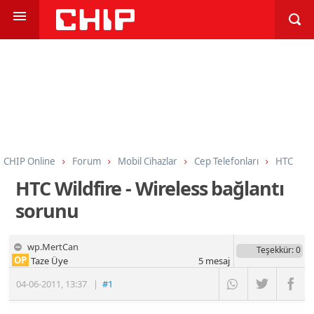
CHIP Online
Forum
Mobil Cihazlar
Cep Telefonları
HTC
HTC Wildfire - Wireless bağlantı
sorunu
wp.MertCan
Teşekkür
: 0
OP
Taze Üye
5
mesaj
04-06-2011
,
13:37
|
#1