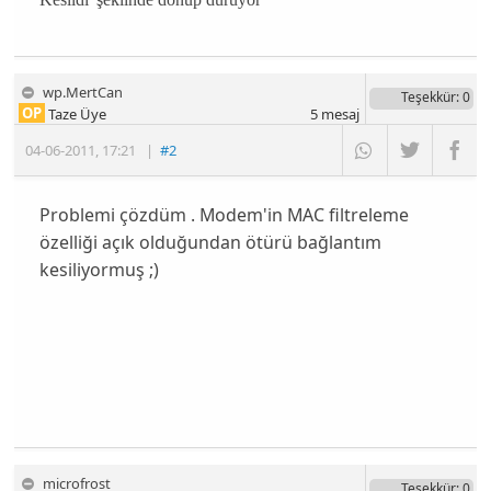
wp.MertCan
Teşekkür
: 0
OP
Taze Üye
5
mesaj
04-06-2011
,
17:21
|
#2
Problemi çözdüm . Modem'in MAC filtreleme
özelliği açık olduğundan ötürü bağlantım
kesiliyormuş ;)
microfrost
Teşekkür
: 0