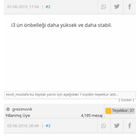
01-06-2019
,
17:34
|
#2
i3 ün önbelleği daha yüksek ve daha stabil.
excel_mustafa bu faydalı yanıtı için aşağıdaki 1 kişiden teşekkür aldı...
[ Göster ]
grezimonk
Teşekkür
: 37
Yıllanmış Üye
4,195
mesaj
03-06-2019
,
00:49
|
#3