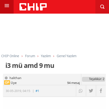
CHIP Online
Forum
Yazılım
Genel Yazılım
i3 mü amd 9 mu
halithan
Teşekkür
: 2
OP
Üye
94
mesaj
30-05-2019
,
04:15
|
#1