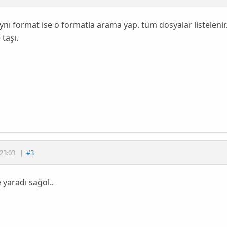
ynı format ise o formatla arama yap. tüm dosyalar listeleni
 taşı.
23:03
|
#3
e yaradı sağol..