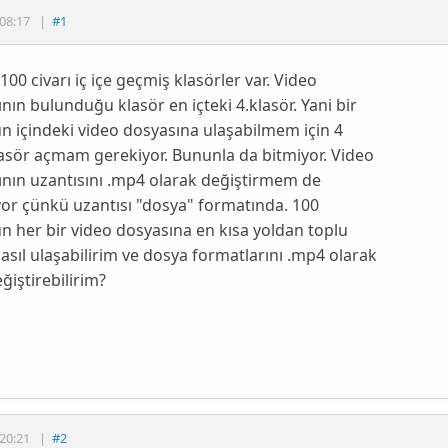
08:17
|
#1
100 civarı iç içe geçmiş klasörler var. Video
nın bulunduğu klasör en içteki 4.klasör. Yani bir
n içindeki video dosyasına ulaşabilmem için 4
asör açmam gerekiyor. Bununla da bitmiyor. Video
nın uzantısını .mp4 olarak değiştirmem de
or çünkü uzantısı "dosya" formatında. 100
n her bir video dosyasına en kısa yoldan toplu
asıl ulaşabilirim ve dosya formatlarını .mp4 olarak
eğiştirebilirim?
20:21
|
#2