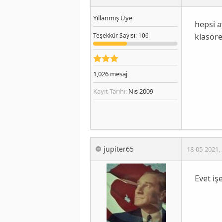
Yıllanmış Üye
hepsi a
klasöre
Teşekkür
Sayısı
: 106
1,026
mesaj
Kayıt Tarihi:
Nis 2009
jupiter65
18-05-2021
,
Evet iş