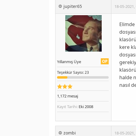
jupiter65
18-05-2021
,
Elimde 
dosyası
klasörü
kere kl
dosyası
OP
gerekiy
Yıllanmış Üye
klasörü
Teşekkür
Sayısı
: 23
halde n
nasıl d
1,172
mesaj
Kayıt Tarihi:
Eki 2008
zombi
18-05-2021
,