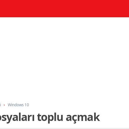
i
Windows 10
osyaları toplu açmak