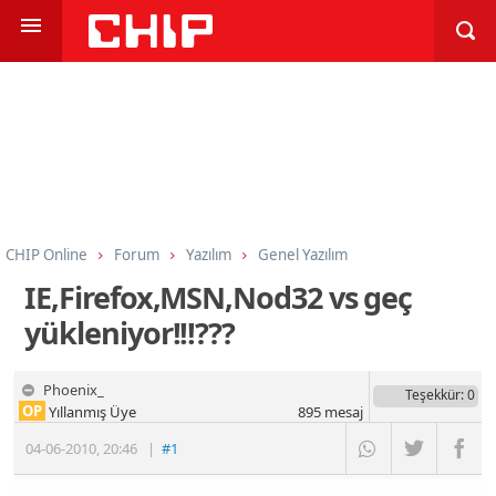
CHIP Online
Forum
Yazılım
Genel Yazılım
IE,Firefox,MSN,Nod32 vs geç
yükleniyor!!!???
Phoenix_
Teşekkür
: 0
OP
Yıllanmış Üye
895
mesaj
04-06-2010
,
20:46
|
#1