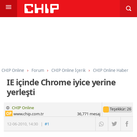
CHIP Online
Forum
CHIP Online İçerik
CHIP Online Haber
IE içinde Chrome iyice yerine
yerleşti
CHIP Online
Teşekkür
: 26
OP
www.chip.com.tr
36,771
mesaj
12-06-2010
,
14:30
|
#1