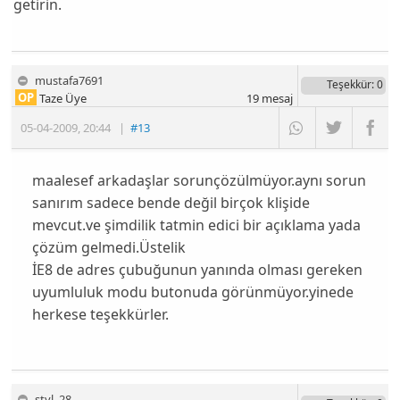
getirin.
mustafa7691
Teşekkür
: 0
OP
Taze Üye
19
mesaj
05-04-2009
,
20:44
|
#13
maalesef arkadaşlar sorunçözülmüyor.aynı sorun
sanırım sadece bende değil birçok klişide
mevcut.ve şimdilik tatmin edici bir açıklama yada
çözüm gelmedi.Üstelik
İE8 de adres çubuğunun yanında olması gereken
uyumluluk modu butonuda görünmüyor.yinede
herkese teşekkürler.
styl_28