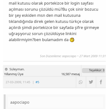
mail kutusu olarak portekizce bir login sayfası
açılması sorunu çözüldü mü?Bu çok sinir bozucu
bir şey eskiden msn den mail kutusuna
tıklandığında direk gelen kutusu türkçe olarak
açılırdı şimdi portekizce bir sayfada şifre girmeye
uğraşıyoruz sorun çözüldüyse linkini
alabilirmiyim?ben bulamadım da
Son Düzenleme: aapociapo ~ 27 Mart 2009 11:31
Süleyman.
Teşekkür
: 3
Yıllanmış Üye
16,587
mesaj
27-03-2009
,
11:45
|
#5
aapociapo