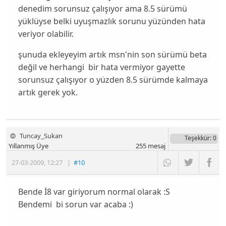
denedim sorunsuz çalışıyor ama 8.5 sürümü
yüklüyse belki uyuşmazlık sorunu yüzünden hata
veriyor olabilir.
şunuda ekleyeyim artık msn'nin son sürümü beta
değil ve herhangi bir hata vermiyor gayette
sorunsuz çalışıyor o yüzden 8.5 sürümde kalmaya
artık gerek yok.
Tuncay_Sukan
Teşekkür
: 0
Yıllanmış Üye
255
mesaj
27-03-2009
,
12:27
|
#10
Bende İ8 var giriyorum normal olarak :S
Bendemi bi sorun var acaba :)