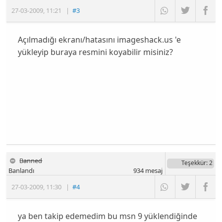
27-03-2009
,
11:21
|
#3
Açılmadığı ekranı/hatasını imageshack.us 'e
yükleyip buraya resmini koyabilir misiniz?
Banned
Teşekkür
: 2
Banlandı
934
mesaj
27-03-2009
,
11:30
|
#4
ya ben takip edemedim bu msn 9 yüklendiğinde