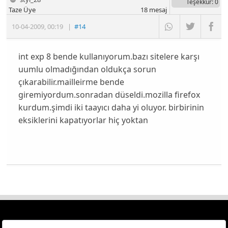
Teşekkür
: 0
Taze Üye
18
mesaj
10-04-2009
,
00:19
|
#14
int exp 8 bende kullanıyorum.bazı sitelere karşı
uumlu olmadığından oldukça sorun
çıkarabilir.mailleirme bende
giremiyordum.sonradan düseldi.mozilla firefox
kurdum.şimdi iki taayıcı daha yi oluyor. birbirinin
eksiklerini kapatıyorlar hiç yoktan