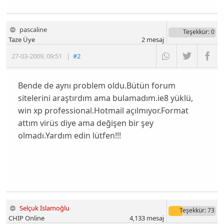
pascaline
Teşekkür
: 0
Taze Üye
2
mesaj
27-03-2009
,
09:51
|
#2
Bende de aynı problem oldu.Bütün forum
sitelerini araştırdım ama bulamadım.ie8 yüklü,
win xp professional.Hotmail açılmıyor.Format
attım virüs diye ama değişen bir şey
olmadı.Yardım edin lütfen!!!
Selçuk İslamoğlu
Teşekkür
: 73
CHIP Online
4,133
mesaj