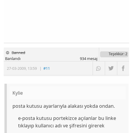
Banned
Teşekkür
: 2
Banlandı
934
mesaj
27-03-2009
,
13:59
|
#11
Kylie
posta kutusu ayarlarıyla alakası yokda ondan.
e-posta kutusu portekizce açılanlar bu linke
tıklayıp kullanıcı adı ve şifresini girerek