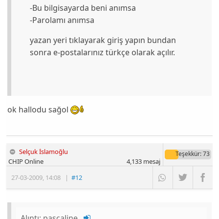
-Bu bilgisayarda beni anımsa
-Parolamı anımsa
yazan yeri tıklayarak giriş yapın bundan
sonra e-postalarınız türkçe olarak açılır.
ok hallodu sağol
Selçuk İslamoğlu
Teşekkür
: 73
CHIP Online
4,133
mesaj
27-03-2009
,
14:08
|
#12
Alıntı:
pascaline