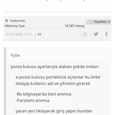
Süleyman.
Teşekkür
: 3
Yıllanmış Üye
16,587
mesaj
27-03-2009
,
12:15
|
#8
Kylie
posta kutusu ayarlarıyla alakası yokda ondan.
e-posta kutusu portekizce açılanlar bu linke
tıklayıp kullanıcı adı ve şifresini girerek
-Bu bilgisayarda beni anımsa
-Parolamı anımsa
yazan yeri tıklayarak giriş yapın bundan