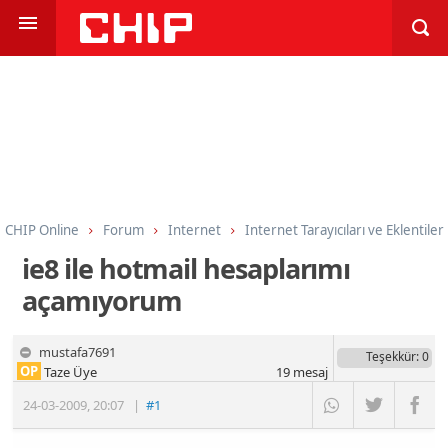
CHIP Online
Forum
Internet
Internet Tarayıcıları ve Eklentiler
ie8 ile hotmail hesaplarımı
açamıyorum
mustafa7691
Teşekkür
: 0
OP
Taze Üye
19
mesaj
24-03-2009
,
20:07
|
#1