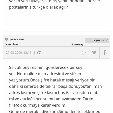
yazan yeri tıklayarak giriş yapın bundan sonra e-
postalarınız türkçe olarak açılır.
pascaline
Teşekkür
: 0
Taze Üye
2
mesaj
27-03-2009
,
12:15
|
#7
Selçuk bey resmini gönderecek bir şey
yok.Hotmailde msn adresimi ve şifremi
yazıyorum.Önce şifre hatalı mesajı veriyor bir
daha ki seferde de tekrar başa dönüyor.Yani msn
adres kısmı ve şifre kısmı boş.Bir virüsden olabilir
mi yoksa ie8 sorunu mu anlayamadım.Zaten
firefox kurmaya karar verdim.
Gene de merak ediyorum.Şimdiden teşekkürler.