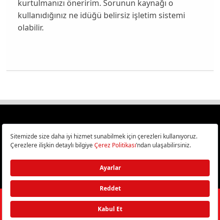
kurtulmanızı öneririm. Sorunun kaynağı o
kullanıdığınız ne idüğü belirsiz işletim sistemi
olabilir.
Türkiye
Cep Telefonu İncelemeleri,
Bilişim ve Teknoloji Haberleri CHIP Online’da!
©
2026
Doğan Burda Dergi Yayıncılık ve Pazarlama A.Ş.
/ Tüm hakları
saklıdır.