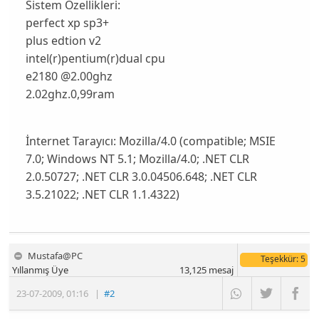
Sistem Özellikleri:
perfect xp sp3+
plus edtion v2
intel(r)pentium(r)dual cpu
e2180 @2.00ghz
2.02ghz.0,99ram
İnternet Tarayıcı:
Mozilla/4.0 (compatible; MSIE
7.0; Windows NT 5.1; Mozilla/4.0; .NET CLR
2.0.50727; .NET CLR 3.0.04506.648; .NET CLR
3.5.21022; .NET CLR 1.1.4322)
Mustafa@PC
Teşekkür
: 5
Yıllanmış Üye
13,125
mesaj
23-07-2009
,
01:16
|
#2