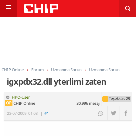
CHIP Online
Forum
Uzmanına Sorun
Uzmanına Sorun
igxpdx32.dll yterlimi zaten
HPQ-User
Teşekkür
: 29
OP
CHIP Online
30,996
mesaj
23-07-2009
,
01:08
|
#1