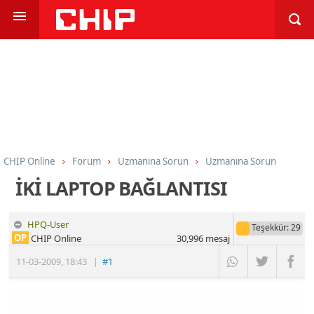
CHIP Online
Forum
Uzmanına Sorun
Uzmanına Sorun
İKİ LAPTOP BAĞLANTISI
HPQ-User
Teşekkür
: 29
OP
CHIP Online
30,996
mesaj
11-03-2009
,
18:43
|
#1