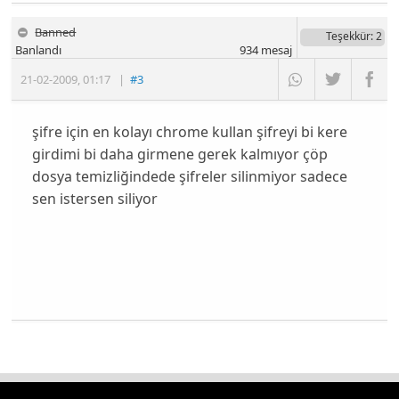
Banned
Teşekkür
: 2
Banlandı
934
mesaj
21-02-2009
,
01:17
|
#3
şifre için en kolayı chrome kullan şifreyi bi kere
girdimi bi daha girmene gerek kalmıyor çöp
dosya temizliğindede şifreler silinmiyor sadece
sen istersen siliyor