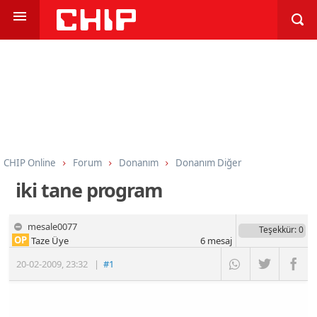
CHIP Online
Forum
Donanım
Donanım Diğer
iki tane program
mesale0077
Teşekkür
: 0
OP
Taze Üye
6
mesaj
20-02-2009
,
23:32
|
#1