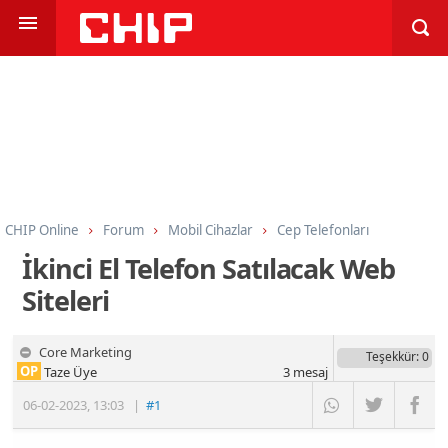
CHIP Online
Forum
Mobil Cihazlar
Cep Telefonları
İkinci El Telefon Satılacak Web
Siteleri
Core Marketing
Teşekkür
: 0
OP
Taze Üye
3
mesaj
06-02-2023
,
13:03
|
#1