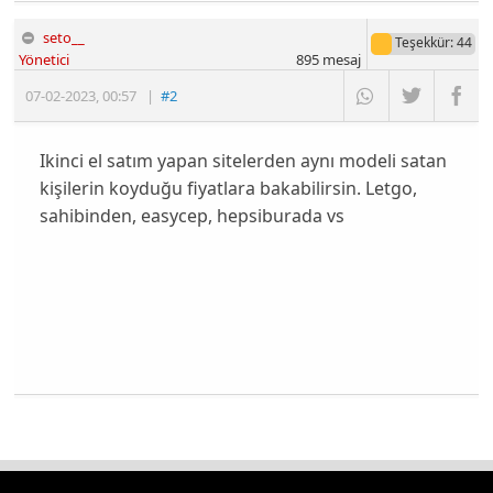
seto__
Teşekkür
: 44
Yönetici
895
mesaj
07-02-2023
,
00:57
|
#2
Ikinci el satım yapan sitelerden aynı modeli satan
kişilerin koyduğu fiyatlara bakabilirsin. Letgo,
sahibinden, easycep, hepsiburada vs