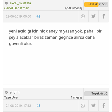
excel_mustafa
Teşekkür
: 563
Genel Denetmen
4,508
mesaj
23-06-2019
,
00:00
|
#2
yeni açıldığı için hiç deneyim yazan yok. pahalı bir
şey alacaklar biraz zaman geçince alırsa daha
güvenli olur.
endrin
Teşekkür
: 0
Taze Üye
1
mesaj
24-08-2019
,
17:12
|
#3