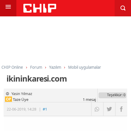
CHIP Online
Forum
Yazılım
Mobil uygulamalar
ikininkaresi.com
Yasin Yılmaz
Teşekkür
: 0
OP
Taze Üye
1
mesaj
22-06-2019
,
14:28
|
#1