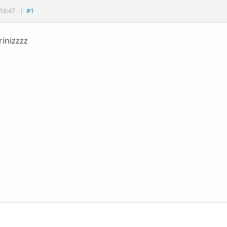
16:47
|
#1
rinizzzz