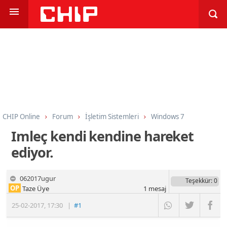
CHIP Online
Forum
İşletim Sistemleri
Windows 7
Imleç kendi kendine hareket
ediyor.
062017ugur
Teşekkür
: 0
OP
Taze Üye
1
mesaj
25-02-2017
,
17:30
|
#1