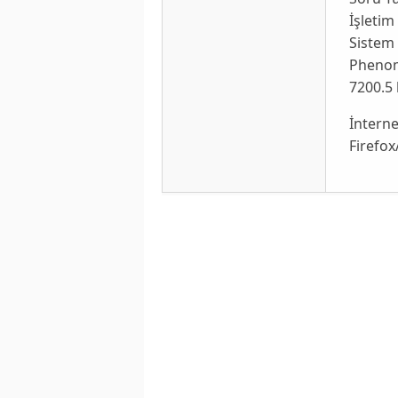
İşletim
Sistem 
Phenom 
7200.5 
İnterne
Firefox