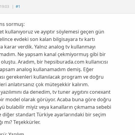
19:03
|
#1
ns sormuş:
t kullanıyoruz ve ayıptır söylemesi geçen gün
elince evdeki son kalan bilgisayara tv kartı
 karar verdik. Yalnız analog tv kullanmayı
madım. Ne yapsam kanal çekmiyormuş gibi bir
 oluştu. Aradım, bir hepsiburada.com kullanıcısı
yapsam analog kullanamadım demiş. Eğer
sı gerekenleri kullanılacak program ve doğru
eri anlatırsanız çok müteşekkir kalırım.
 yazılımını da denedim, tv tuner aygıtını conexant
bir model olarak görüyor. Acaba buna göre doğru
ü bulabilir miyiz veya kanalların çıkmama sebebi
e diğer standart Türkiye ayarlarındaki bir seçim
ığı mı? Teşekkürler.
ürü:
Yazılım