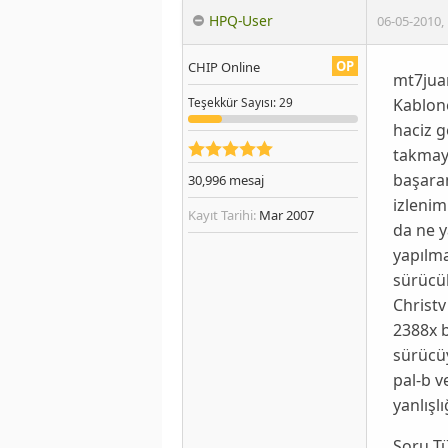
HPQ-User
06-05-2010
,
OP
CHIP Online
mt7jua
Kablone
Teşekkür
Sayısı
: 29
haciz g
takmaya
başara
30,996
mesaj
izlenim
Kayıt Tarihi:
Mar 2007
da ne 
yapılma
sürücül
Christv
2388x 
sürücüy
pal-b v
yanlışl
Soru T