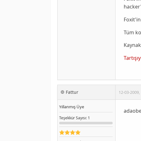
hacker'
Foxit
'i
Tüm ko
Kaynak
Tartışı
Fattur
12-03-2009
,
Yıllanmış Üye
adaobe 
Teşekkür
Sayısı
: 1