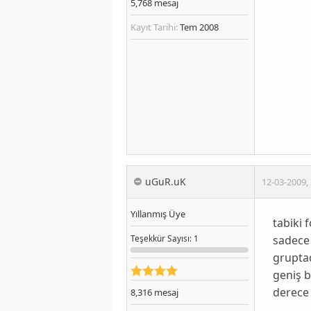
5,768
mesaj
Kayıt Tarihi:
Tem 2008
uGuR.uK
12-03-2009
,
Yıllanmış Üye
tabiki 
sadece 
Teşekkür
Sayısı
: 1
gruptad
geniş b
derece h
8,316
mesaj