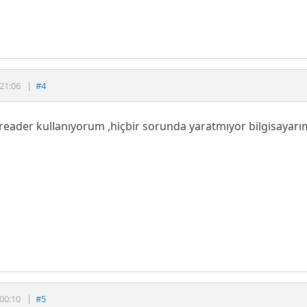
21:06
|
#4
eader kullanıyorum ,hiçbir sorunda yaratmıyor bilgisayarı
00:10
|
#5