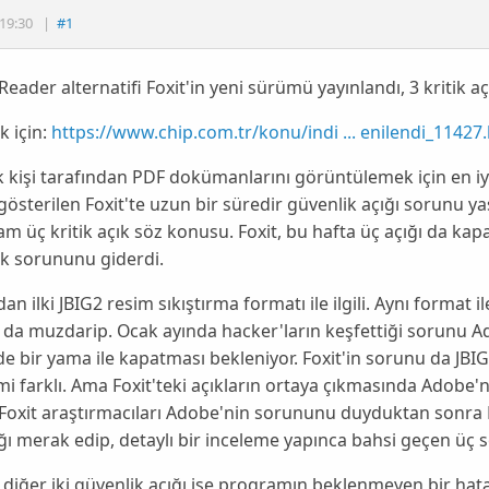
19:30
|
#1
eader alternatifi Foxit'in yeni sürümü yayınlandı, 3 kritik aç
 için:
https://www.chip.com.tr/konu/indi ... enilendi_11427
 kişi tarafından
PDF
dokümanlarını görüntülemek için en iy
gösterilen
Foxit
'te uzun bir süredir güvenlik açığı sorunu yaşa
tam üç kritik açık söz konusu.
Foxit
, bu hafta üç açığı da kap
k sorununu giderdi.
dan ilki
JBIG2
resim sıkıştırma formatı ile ilgili. Aynı format i
da muzdarip. Ocak ayında hacker'ların keşfettiği sorunu
A
e bir yama ile kapatması bekleniyor.
Foxit
'in sorunu da
JBI
mi farklı. Ama
Foxit
'teki açıkların ortaya çıkmasında
Adob
e'
Foxit
araştırmacıları
Adobe
'nin sorununu duyduktan sonra
ı merak edip, detaylı bir inceleme yapınca bahsi geçen üç s
n diğer iki güvenlik açığı ise programın beklenmeyen bir h