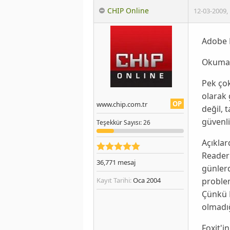
CHIP Online
12-03-2009
,
Adobe R
Okumak
Pek çok
olarak 
OP
www.chip.com.tr
değil, 
güvenli
Teşekkür
Sayısı
: 26
Açıklar
Reader
36,771
mesaj
günlerd
proble
Kayıt Tarihi:
Oca 2004
Çünkü
olmadığ
Foxit
'i