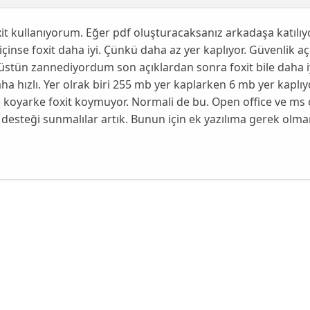
it kullanıyorum. Eğer pdf oluşturacaksanız arkadaşa katılı
çinse foxit daha iyi. Çünkü daha az yer kaplıyor. Güvenlik a
stün zannediyordum son açıklardan sonra foxit bile daha iyi 
aha hızlı. Yer olrak biri 255 mb yer kaplarken 6 mb yer kaplı
 koyarke foxit koymuyor. Normali de bu. Open office ve ms 
esteği sunmalılar artık. Bunun için ek yazılıma gerek olmam