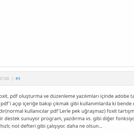
21:00
|
#3
foxit, pdf oluşturma ve düzenleme yazılımları içinde adobe t
pdf'i açıp içeriğe bakıp çıkmak gibi kullanımlarda ki bende 
ır(normal kullanıcılar pdf'Lerle pek uğraşmaz) foxit tartışma
ir destek sunuyor program, yazdırma vs. gibi diğer fonksiyo
ızlı; not defteri gibi çalışıyor. daha ne olsun...