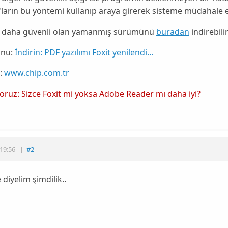
ların bu yöntemi kullanıp araya girerek sisteme müdahale ed
n daha güvenli olan yamanmış sürümünü
buradan
indirebilir
nu:
İndirin: PDF yazılımı Foxit yenilendi...
:
www.chip.com.tr
yoruz: Sizce Foxit mi yoksa Adobe Reader mı daha iyi?
19:56
|
#2
diyelim şimdilik..