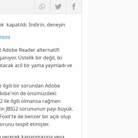
ık kapatıldı. İndirin, deneyin
.html
i
Adobe Reader
alternatifi
nıyor. Üstelik bir değil, iki
atacak acil bir yama yayınladı ve
le ilgili bir sorundan
Adobe
dobe
'nin de önümüzdeki
G2
ile ilgili olmansa rağmen
nin
JBIG2
sorununun payı büyük.
Foxit
'te de benzer bir açık olup
orunu tespit etmişler.
ata vererek kapanmasına veya