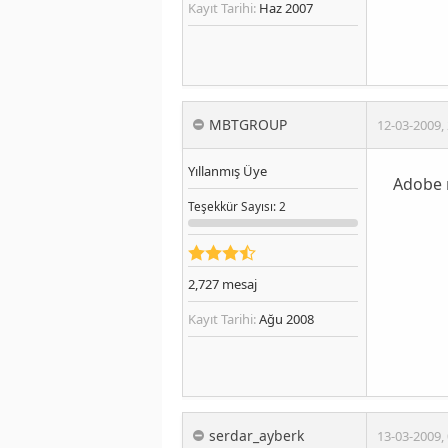
Kayıt Tarihi:
Haz 2007
MBTGROUP
12-03-2009
,
Yıllanmış Üye
Adobe r
Teşekkür
Sayısı
: 2
2,727
mesaj
Kayıt Tarihi:
Ağu 2008
serdar_ayberk
13-03-2009
,