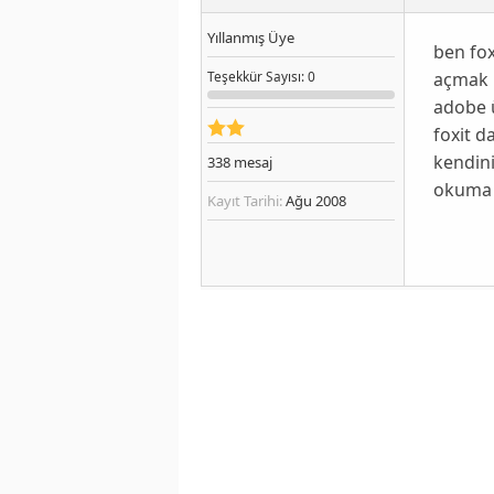
Yıllanmış Üye
ben fox
açmak i
Teşekkür
Sayısı
: 0
adobe ü
foxit d
kendini
338
mesaj
okuma d
Kayıt Tarihi:
Ağu 2008